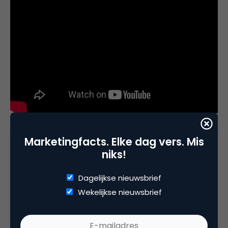
Hoe lang Niknam de enige eigenaar van Bunq blijft,
Marketingfacts. Elke dag vers. Mis
durft hij niet te zeggen. “Bunq staat eigenlijk nog in
niks!
de kinderschoenen en we willen wendbaar blijven,
met aandeelhouders wordt dat lastiger. De mensen
Dagelijkse nieuwsbrief
die bij Bunq zitten hebben brede doelen in het leven
Wekelijkse nieuwsbrief
en kijken verder dan hun eigen gewin. De meeste
investeerders willen gewoon een
return on