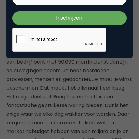
investment
. Daar is niks mis mee, maar in die fase
zijn we gewoon nog niet.”
Bang dat Bunq ondertussen door de concurrentie
wordt ingehaald is Niknam niet. “Echte innovatie
komt nooit bij grote bedrijven vandaan, daar is het
te ingewikkeld voor. Wij hebben geen ballast. Als je
een bedrijf bent met 50.000 man in dienst dan zijn
de afwegingen anders. Je hebt bestaande
processen, mensen en gedachten. Je moet je winst
beschermen. Dat maakt het allemaal heel lastig.
Het enige doel wat Bunq had en heeft is een
fantastische gebruikerservaring bieden. Dat is het
enige waar we elke dag wakker voor worden. Daar
kun je niet mee concurreren. Je kunt wel een
marketingbudget hebben van een miljard en je pr