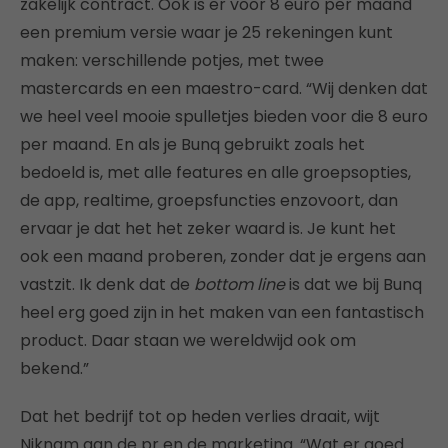
zakelijk contract. Ook is er voor 8 euro per maand
een premium versie waar je 25 rekeningen kunt
maken: verschillende potjes, met twee
mastercards en een maestro-card. “Wij denken dat
we heel veel mooie spulletjes bieden voor die 8 euro
per maand. En als je Bunq gebruikt zoals het
bedoeld is, met alle features en alle groepsopties,
de app, realtime, groepsfuncties enzovoort, dan
ervaar je dat het het zeker waard is. Je kunt het
ook een maand proberen, zonder dat je ergens aan
vastzit. Ik denk dat de
bottom line
is dat we bij Bunq
heel erg goed zijn in het maken van een fantastisch
product. Daar staan we wereldwijd ook om
bekend.”
Dat het bedrijf tot op heden verlies draait, wijt
Niknam aan de pr en de marketing. “Wat er goed