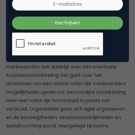
Gezien de technologische ontwikkelingen, kunnen
werkgevers hun medewerkers geen life time
employment meer bieden. Ook promoties zijn
steeds minder vanzelfsprekend. Zelforganisatie is
immers de trend. Wees naast de geldende
merkwaarden ook duidelijk over een eventuele
loopbaanontwikkeling: het gaat over het
uitoefenen van een aantal rollen die medewerkers
mogelijkheden geven tot persoonlijke ontwikkeling.
Heel veel rollen zijn horizontaal in plaats van
verticaal. Organisaties gaan zich agile organiseren
en de bevoegdheden, verantwoordelijkheden en
besluitvorming wordt neergelegd bij teams.