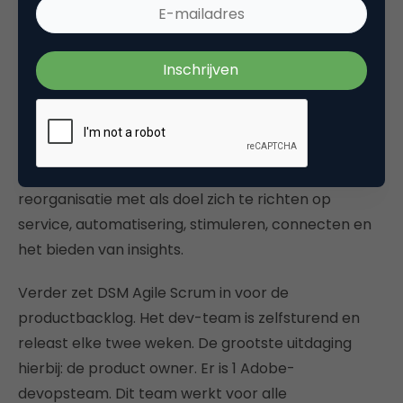
De IT-strategie verschoof naar een digitaal
technologieplatform. Inclusief een grote
reorganisatie met als doel zich te richten op
service, automatisering, stimuleren, connecten en
het bieden van insights.
Verder zet DSM Agile Scrum in voor de
productbacklog. Het dev-team is zelfsturend en
releast elke twee weken. De grootste uitdaging
hierbij: de product owner. Er is 1 Adobe-
devopsteam. Dit team werkt voor alle