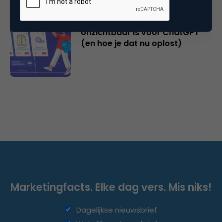
Waarom jouw productpagina
onzichtbaar is voor ChatGPT
(en hoe je dat nu oplost)
Marketingfacts. Elke dag vers. Mis niks!
Dagelijkse nieuwsbrief