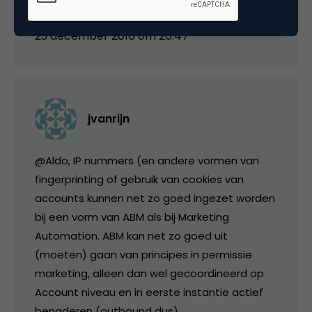
23 december 2016 om 20:47
jvanrijn
@Aldo, IP nummers (en andere vormen van
fingerprinting of gebruik van cookies van
accounts kunnen net zo goed ingezet worden
bij een vorm van ABM als bij Marketing
Automation. ABM kan net zo goed uit
(moeten) gaan van principes in permissie
marketing, alleen dan wel gecoordineerd op
Account niveau en in eerste instantie actief
benaderen (outbound dus).