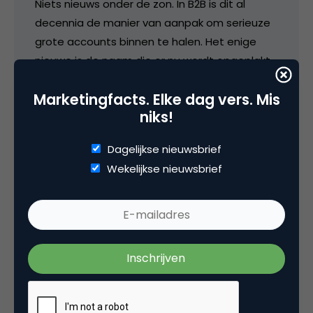
Niets nieuws onder de zon. In B2B is dit al
decennia de manier van aanpak om serieuze
grote accounts binnen te halen. Het enige
nieuwe is de naam die er nu wordt opgeplakt
…
Marketingfacts. Elke dag vers. Mis
niks!
23 december 2016 om 13:31
Dagelijkse nieuwsbrief
Wekelijkse nieuwsbrief
manoah
Heel interessant en inspirerend. Maarreh..
eigenlijk ook wel benieuwd naar de reactie van
Leonie op de comment van Richard. *pakt de
popcorn*