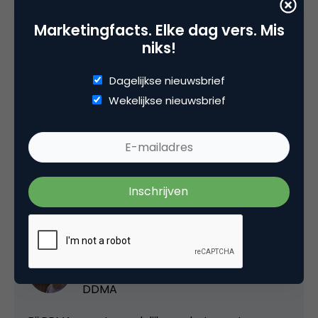
uitgaven voor deze categorie in de belangrijkste
Marketingfacts. Elke dag vers. Mis
markten zullen veroveren.
niks!
Het hele rapport
vind je trouwens hier
.
Dagelijkse nieuwsbrief
Wekelijkse nieuwsbrief
Deel dit artikel
Kopieer link
luuk ros
Team Lead Content & Community bij
DDMA