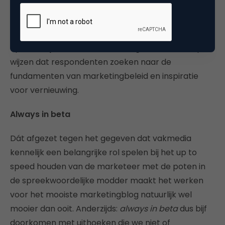
terreinen waar we het in het afgelopen jaren al
zoeken. Helemaal verassend is het rijtje niet, maar ik
vind zelf de afgetekende nummer één wel
opmerkelijk: Innovatie en strategie. Dat kán erop
wijzen dat respondenten zoeken naar de
fundamenten van marketingbeleid en inspiratie
voor vernieuwing.
Always in beta
Dát afgezet tegen het gegeven dat vakmedia
kennelijk een belangrijke rol spelen bij het up to
speed houden van de marketeer met de poten in
de spreekwoordelijke modder maakt het werken
voor het mooiste marketingblog natuurlijk wel
mooier dan ooit. Anderzijds:
always in beta
dus bijf
doorkomen met uithoeken die we niet of