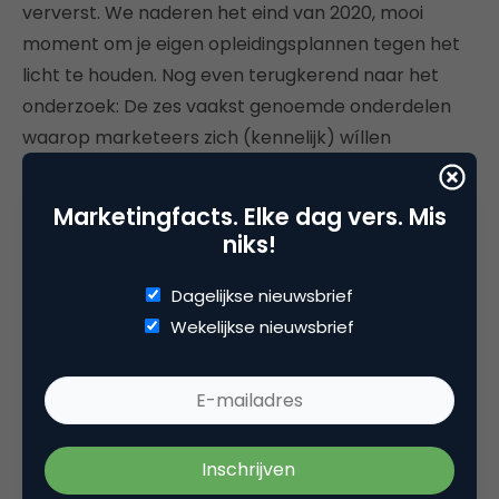
ververst. We naderen het eind van 2020, mooi
moment om je eigen opleidingsplannen tegen het
licht te houden. Nog even terugkerend naar het
onderzoek: De zes vaakst genoemde onderdelen
waarop marketeers zich (kennelijk) wíllen
ontwikkelen zijn best opmerkelijk: Strategie en
innovatie wordt het meest genoemd, gevolgd door
Marketingfacts. Elke dag vers. Mis
marketing automation, contentmarketing en een
niks!
gedeelde vierde plek voor customer journey, B2B
marketing en neuro & gedrag. Ziedaar dus ook de
Dagelijkse nieuwsbrief
terreinen waarop in 2021 nieuwe of extra
Wekelijkse nieuwsbrief
masterclasses en workshops zullen worden
ontwikkeld. Voor Marketingfacts en het
aanstaande Marketingfacts Jaarboek geldt ook
dat we daar ook onze focus leggen, al moet ik
zeggen dat het ook redelijk overeenkomt met de