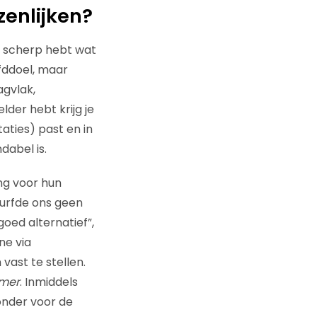
zenlijken?
d scherp hebt wat
fddoel, maar
gvlak,
der hebt krijg je
aties) past en in
dabel is.
ng voor hun
durfde ons geen
ed alternatief”,
ne via
vast te stellen.
mer
. Inmiddels
onder voor de