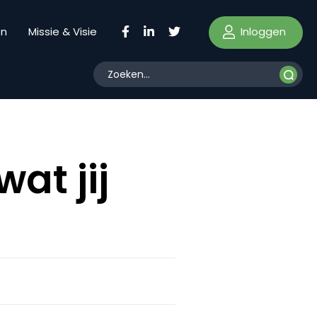
Inloggen
en
Missie & Visie
at jij