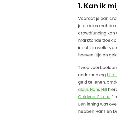
1. Kan ik 
Voordat je aan cro
je precies met de 
crowdfunding kan o
marktonderzoek of 
inzicht in welk ty
hoeveel tijd en gel
Twee voorbeelden. 
onderneming
Hillb
geld te lenen, omd
aldus Hans Hill
hier
GeldvoorElkaar
: “
Een lening was over
hebben Hans en Do