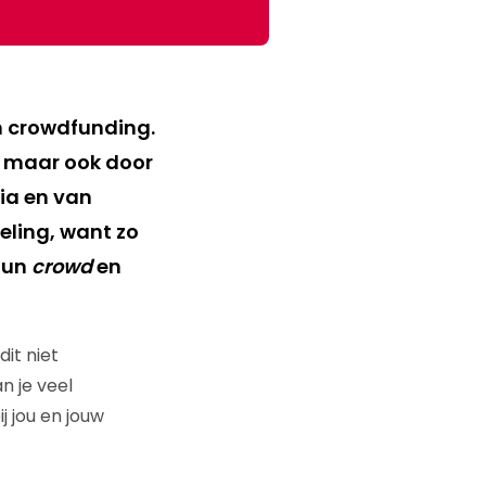
n crowdfunding.
, maar ook door
ia en van
ling, want zo
hun
crowd
en
it niet
n je veel
j jou en jouw