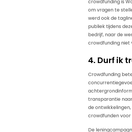
crowdfunding is W
om vragen te stell
werd ook de taglin
publiek tijdens de
bedrijf, naar de w
crowdfunding niet 
4. Durf ik 
Crowdfunding betek
concurrentiegevoel
achtergrondinforma
transparantie naar
de ontwikkelingen
crowdfunden voor d
De leningcampagne 