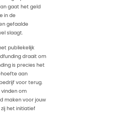
dan gaat het geld
e in de
en gefaalde
el slaagt.
t publiekelijk
wdfunding draait om
ing is precies het
behoefte aan
edrijf voor terug.
k vinden om
ard maken voor jouw
 het initiatief