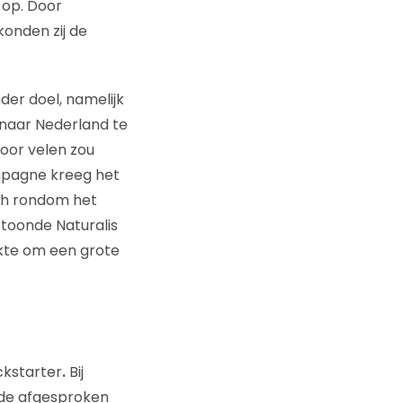
 op. Door
konden zij de
er doel, namelijk
naar Nederland te
oor velen zou
mpagne kreeg het
ich rondom het
toonde Naturalis
kte om een grote
ckstarter
.
Bij
n de afgesproken