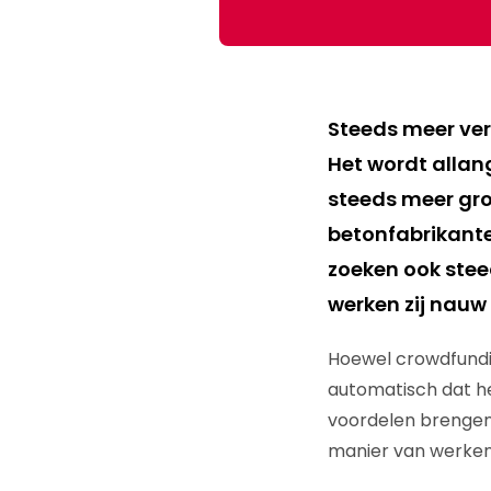
Steeds meer ve
Het wordt allan
steeds meer gr
betonfabrikante
zoeken ook ste
werken zij nau
Hoewel crowdfundin
automatisch dat he
voordelen brengen, 
manier van werken?