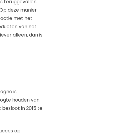
s teruggevallen
. Op deze manier
ractie met het
oducten van het
ever alleen, dan is
agne is
hoogte houden van
besloot in 2015 te
succes op