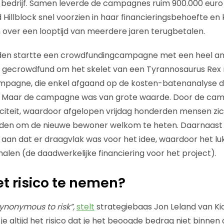
t bedrijf. Samen leverde de campagnes ruim 900.000 euro
Hillblock snel voorzien in haar financieringsbehoefte en 
n over een looptijd van meerdere jaren terugbetalen.
iden startte een crowdfundingcampagne met een heel and
d gecrowdfund om het skelet van een Tyrannosaurus Rex 
ampagne, die enkel afgaand op de kosten-batenanalyse d
. Maar de campagne was van grote waarde. Door de ca
liciteit, waardoor afgelopen vrijdag honderden mensen z
lden om de nieuwe bewoner welkom te heten. Daarnaast 
an dat er draagvlak was voor het idee, waardoor het lu
halen (de daadwerkelijke financiering voor het project).
het risico te nemen?
ynonymous to risk”,
stelt
strategiebaas Jon Leland van Ki
je altijd het risico dat je het beoogde bedrag niet binne