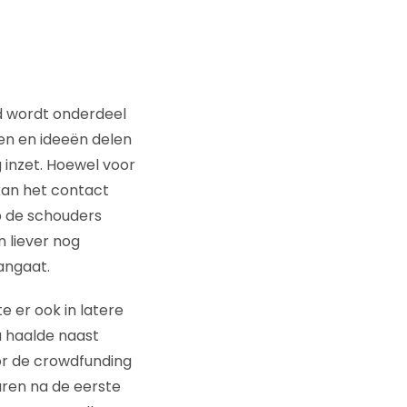
d wordt onderdeel
en en ideeën delen
 inzet. Hoewel voor
kan het contact
p de schouders
n liever nog
angaat.
e er ook in latere
 haalde naast
oor de crowdfunding
ren na de eerste