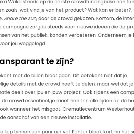
aka Waka steeds op de eerste crowdfundingbase aan fan
en zoals: wat vind je van het product? Wat kan er beter?
e,
Share the sun
, door de crowd gekozen. Kortom, de inte
ze campagne zorgde steeds voor nieuwe ideeën die de pr
ensen van het publiek, konden verbeteren. Onderneem je li
voor jou weggelegd.
transparant te zijn?
ent met de billen bloot gaan. Dit betekent niet dat je
ige details met de crowd hoeft te delen, maar wel dat je
tie deelt over jou en jouw project. Ook tijdens een camp
 de crowd essentieel, je moet hen ten alle tijden op de 
, ook wanneer het misgaat. Crematiecentrum Westerhout 
e aanschaf van een nieuwe installatie.
liep binnen een paar uur vol. Echter bleek kort na het 