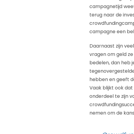
campagnetijd weet 
terug naar de inves
crowdfundingcampa
campagne een belan
Daarnaast zijn vee
vragen om geld ze 
bedelen, dan heb j
tegenovergestelde:
hebben en geeft daa
Vaak blijkt ook da
onderdeel te zijn v
crowdfundingsucces.
nemen om de kans o