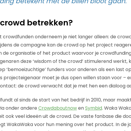
ing betekent met de billen bloot gaan.
de crowd betrekken?
t crowdfunden onderneem je niet langer alleen: de crow
Tijdens de campagne kan de crowd op het project reager
n de organisatie of het product waarvoor je crowdfunding
genaren deze ‘wisdom of the crowd’ stimulerend werkt, 
p ‘bemoeizuchtige’ funders voor anderen als een last o
s projecteigenaar moet je dus open willen staan voor – e
ontact: de crowd verwacht dat je met hen een dialoog a
fundt al sinds de start van het bedrijf in 2010, maar maakt
via onder andere
Crowdaboutnow
en
Symbid
. Waka Waka
teit ook veel ideeën uit de crowd. De vaste fanbase die d
gt WakaWaka voor hun mening over het product. In de ja