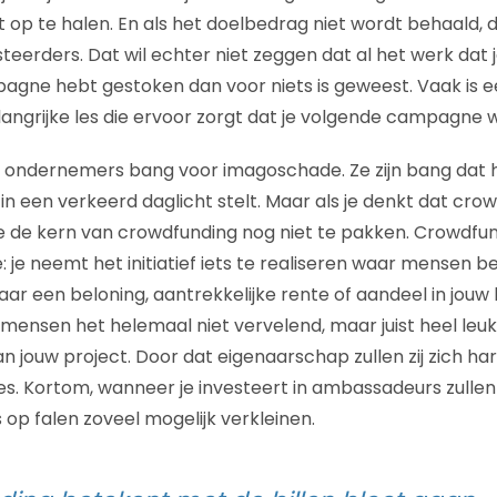
op te halen. En als het doelbedrag niet wordt behaald, 
teerders. Dat wil echter niet zeggen dat al het werk dat j
gne hebt gestoken dan voor niets is geweest. Vaak is e
grijke les die ervoor zorgt dat je volgende campagne w
l ondernemers bang voor imagoschade. Ze zijn bang dat he
in een verkeerd daglicht stelt. Maar als je denkt dat cro
e de kern van crowdfunding nog niet te pakken. Crowdfund
 je neemt het initiatief iets te realiseren waar mensen 
r een beloning, aantrekkelijke rente of aandeel in jouw b
t mensen het helemaal niet vervelend, maar juist heel leu
an jouw project. Door dat eigenaarschap zullen zij zich h
 Kortom, wanneer je investeert in ambassadeurs zullen zij
p falen zoveel mogelijk verkleinen.