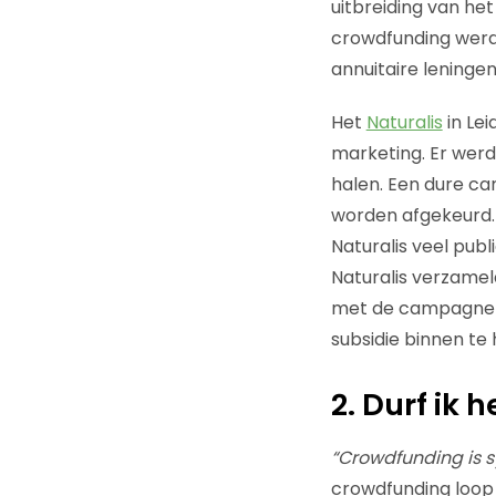
uitbreiding van he
crowdfunding werd 
annuitaire leninge
Het
Naturalis
in Le
marketing. Er wer
halen. Een dure c
worden afgekeurd
Naturalis veel pub
Naturalis verzame
met de campagne a
subsidie binnen te 
2. Durf ik 
“Crowdfunding is s
crowdfunding loop 