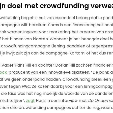
mijn doel met crowdfunding verwe
wdfunding begint is het van essentieel belang dat je goe
campagne wilt bereiken. Soms is een financiering het hoo
ok worden ingezet voor marketing, het creëren van draa
het binden van klanten. Wanneer je het beoogde doel hel
pe crowdfundingcampagne (lening, aandelen of tegenprest
d je kwijt zult zijn aan de campagne. Kortom: of het dus ren
Vader Hans Hill en dochter Dorian Hill zochten financieri
lock
, producent van een innovatieve dijksteen. “De bank 
at we geen onderpand hadden. Crowdfunding bleek een go
over tegen
NRC
. Ze kozen daarbij voor een leningcampag
In die fase was het nog moeilijk de waarde van de aandelen 
zichtelijker”,
zegt
Hans in een interview met
De Onderne
rian drie crowdfunding campagnes achter de rug, waar