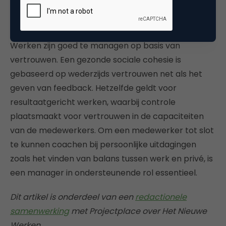
Vertrouwen centraal
Alle vier genoemde uitdagingen van Het Nieuwe
Werken zijn goed te managen op basis van
vertrouwen. Een gezonde sociale cohesie is
gebaseerd op wederzijds vertrouwen net als het
geven van feedback. Hetzelfde geldt voor
resultaatgericht werken, waarbij controle
plaatsmaakt voor vertrouwen in de capaciteiten
van de medewerkers. Om een medewerker tot slot
te kunnen coachen bij persoonlijke uitdagingen
zoals het vinden van balans tussen werk en privé, is
een manager in ondersteunende rol essentieel.
Dit artikel is onderdeel van een
redactionele
samenwerking
met Projectplace over Het Nieuwe
Werken.