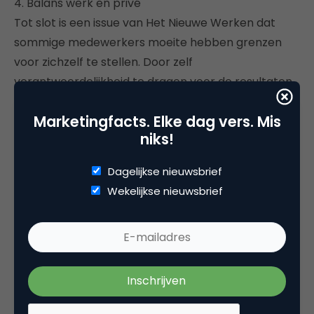
4. Balans werk en privé
Tot slot is een issue van Het Nieuwe Werken dat
sommige medewerkers moeite hebben grenzen
voor zichzelf te stellen. Door zelf
verantwoordelijkheid te dragen voor de resultaten,
willen zij dat deze goed zijn. Hierdoor zijn mensen
Marketingfacts. Elke dag vers. Mis
geneigd te veel te werken en vergeten dat
niks!
oplaadmomenten essentieel zijn om de prestatie
op peil te houden. Dit bewijst aan de ene kant dat
Dagelijkse nieuwsbrief
het concept outputgerichte sturing werkt maar
Wekelijkse nieuwsbrief
aan de andere kant schuilt dus een risico. Om
ervoor te zorgen dat de medewerkers effectief
blijven werken, is het de taak van de manager de
werkdrang te verminderen. De manager vervult
hierbij een coachende rol om medewerker helpen
voor zichzelf grenzen te stellen.