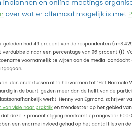
 inplannen en online meetings organis
er
over wat er allemaal mogelijk is met
P
r geleden had 49 procent van de respondenten (n=3.42
 dit verdubbeld naar een percentage van 96 procent (!). V
 toename voornamelijk te wijten aan de media-aandacht 
uitgegaan.
rken’ dan ondertussen al te hervormen tot ‘Het Normale
aardig in de buurt, gezien meer dan de helft van de parti
plaatsonafhankelijk werkt. Henny van Egmond, schrijver v
van visie naar praktijk
en trendsetter op het gebied van
dat deze 7 procent stijging neerkomt op ongeveer 500.
bben een enorme invloed gehad op het aantal files en d