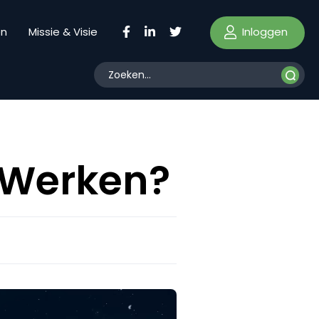
Inloggen
en
Missie & Visie
 Werken?