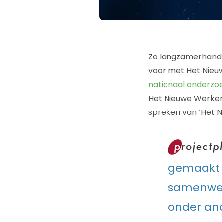
Zo langzamerhand i
voor met Het Nieuw
nationaal onderzo
Het Nieuwe Werken 
spreken van ‘Het 
gemaakt d
samenwer
onder an