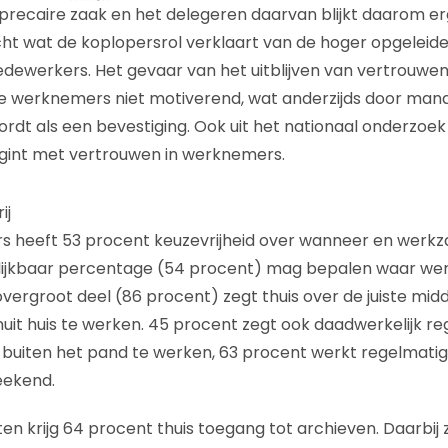
precaire zaak en het delegeren daarvan blijkt daarom erg 
llicht wat de koplopersrol verklaart van de hoger opgelei
dewerkers. Het gevaar van het uitblijven van vertrouwen i
r de werknemers niet motiverend, wat anderzijds door man
dt als een bevestiging. Ook uit het nationaal onderzoek b
int met vertrouwen in werknemers.
ij
rs heeft 53 procent keuzevrijheid over wanneer en werk
lijkbaar percentage (54 procent) mag bepalen waar w
overgroot deel (86 procent) zegt thuis over de juiste mid
it huis te werken. 45 procent zegt ook daadwerkelijk r
buiten het pand te werken, 63 procent werkt regelmati
eekend.
n krijg 64 procent thuis toegang tot archieven. Daarbij