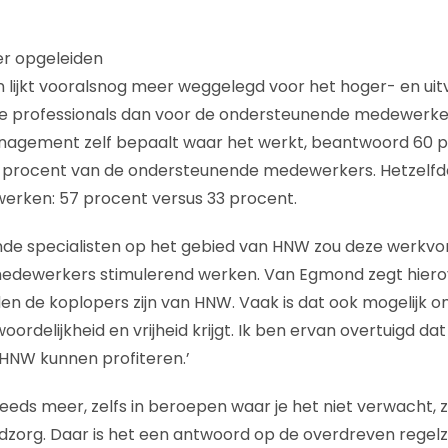
er opgeleiden
 lijkt vooralsnog meer weggelegd voor het hoger- en ui
professionals dan voor de ondersteunende medewerker
agement zelf bepaalt waar het werkt, beantwoord 60 pro
22 procent van de ondersteunende medewerkers. Hetzelfd
werken: 57 procent versus 33 procent.
ende specialisten op het gebied van HNW zou deze werkv
ewerkers stimulerend werken. Van Egmond zegt hierover:
en de koplopers zijn van HNW. Vaak is dat ook mogelijk 
rdelijkheid en vrijheid krijgt. Ik ben ervan overtuigd da
NW kunnen profiteren.’
teeds meer, zelfs in beroepen waar je het niet verwacht, 
ugdzorg. Daar is het een antwoord op de overdreven regel