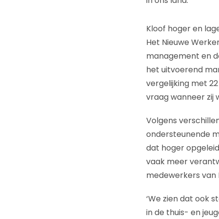
in ons land.
Kloof hoger en lag
Het Nieuwe Werken
management en de 
het uitvoerend man
vergelijking met 
vraag wanneer zij 
Volgens verschill
ondersteunende med
dat hoger opgeleid
vaak meer verantwoo
medewerkers van H
‘We zien dat ook s
in de thuis- en je