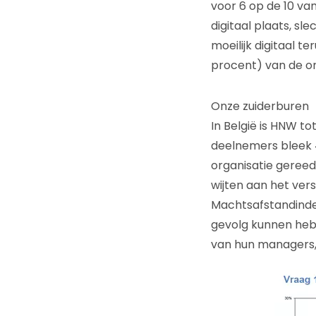
voor 6 op de 10 va
digitaal plaats, sl
moeilijk digitaal t
procent) van de on
Onze zuiderburen
In België is HNW 
deelnemers bleek 
organisatie gereed 
wijten aan het ver
Machtsafstandindex
gevolg kunnen hebb
van hun managers, 