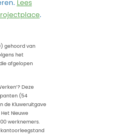
eren.
Lees
rojectplace
.
9) gehoord van
olgens het
die afgelopen
 Werken’? Deze
cipanten (54
an de Kluweruitgave
 Het Nieuwe
000 werknemers.
e kantoorleegstand