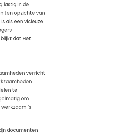
lastig in de
den ten opzichte van
s als een vicieuze
agers
lijkt dat Het
zaamheden verricht
erkzaamheden
delen te
egelmatig om
g werkzaam ’s
 zijn documenten