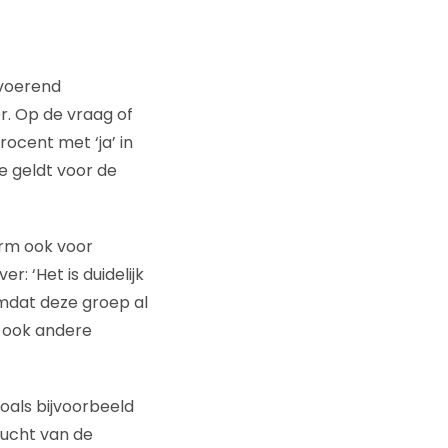
tvoerend
. Op de vraag of
cent met ‘ja’ in
e geldt voor de
orm ook voor
 ‘Het is duidelijk
omdat deze groep al
t ook andere
zoals bijvoorbeeld
zucht van de