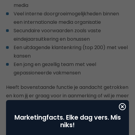
media
Veel interne doorgroeimogelijkheden binnen
een internationale media organisatie
Secundaire voorwaarden zoals vaste
eindejaarsuitkering en bonussen
Een uitdagende klantenkring (top 200) met veel
kansen
Een jong en gezellig team met veel
gepassioneerde vakmensen
Heeft bovenstaande functie je aandacht getrokken
en kom jij er graag voor in aanmerking of wil je meer
informatie, bel dan met Maureen Sital (HR): 020 –
5757500 of mail jouw CV met motivatie naar
Marketingfacts. Elke dag vers. Mis
{encode=”maureen.sital@groupm.com”
niks!
title=”maureen.sital@groupm.com”}. Reageren kan