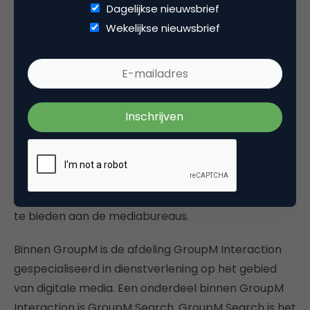
tot 31 maart 2011.
Dagelijkse nieuwsbrief
Wekelijkse nieuwsbrief
Over GroupM
GroupM is een dochter van WPP, wat bekend staat
als het wereldwijde marketing-, communicatie- en
advertising conglomeraat. GroupM voert
activiteiten uit voor de mediabureaus MEC,
Mindshare, MediaCom, MediaBasics en Maxus. Dit
betreft enerzijds ondersteunende backoffice
activiteiten en anderzijds dient GroupM als
platform om nieuwe diensten op te starten en aan
te bieden aan de mediabureaus.
Binnen GroupM is de afdeling GroupM Interaction
gespecialiseerd in dienstverlening op het gebied
van digitale media. Een onderdeel binnen GroupM
Interaction is GroupM Search. GroupM Search is het