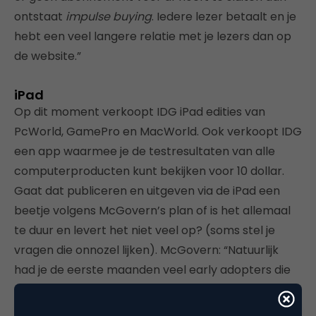
ontstaat
impulse buying
. Iedere lezer betaalt en je
hebt een veel langere relatie met je lezers dan op
de website.”
iPad
Op dit moment verkoopt IDG iPad edities van
PcWorld, GamePro en MacWorld. Ook verkoopt IDG
een app waarmee je de testresultaten van alle
computerproducten kunt bekijken voor 10 dollar.
Gaat dat publiceren en uitgeven via de iPad een
beetje volgens McGovern’s plan of is het allemaal
te duur en levert het niet veel op? (soms stel je
vragen die onnozel lijken). McGovern: “Natuurlijk
had je de eerste maanden veel early adopters die
alles voor het eerst en met name 1 keer proberen.
Maar als je kijkt naar menselijk gedrag, dan zie ik dat