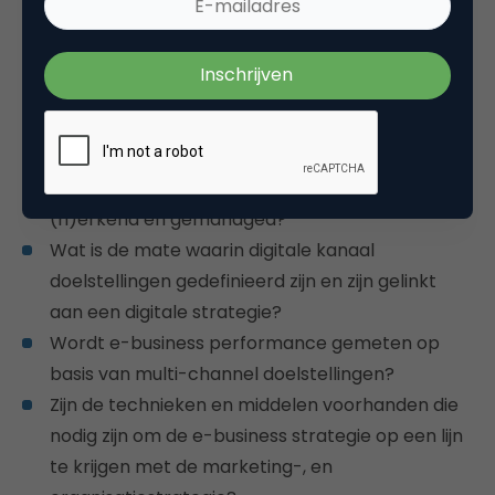
wij in dit kader interessant vinden voor de e-
commerce manager zijn:
Is er een duidelijk gedefinieerde en
gecommuniceerde online value proposition
(voor verschillende doelgroepen)?
Worden nieuwe en bestaande online partners
(h)erkend en gemanaged?
Wat is de mate waarin digitale kanaal
doelstellingen gedefinieerd zijn en zijn gelinkt
aan een digitale strategie?
Wordt e-business performance gemeten op
basis van multi-channel doelstellingen?
Zijn de technieken en middelen voorhanden die
nodig zijn om de e-business strategie op een lijn
te krijgen met de marketing-, en