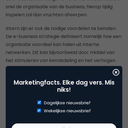
snel de organisatie van de business, hierop tijdig
inspelen zal dan vruchten afwerpen.
Intern zijn er ook de nodige voordelen te behalen.
De e-business strategie definieert namelijk hoe een
organisatie voordeel kan halen uit interne
netwerken. Dit kan bijvoorbeeld door middel van
het stimuleren van kennisdeling en het verhogen
van procesefficiency via het intranet.
Marketingfacts. Elke dag vers. Mis
Meetbaar
niks!
Key performance indicators, tot slot, spelen een
belangrijke rol in het groter geheel van e-business
Dagelijkse nieuwsbrief
door het meetbaar maken van de interne en
Wekelijkse nieuwsbrief
externe bijdrage aan bedrijfsresultaten via e-
commerce transacties. Voorbeelden van kpi’s die