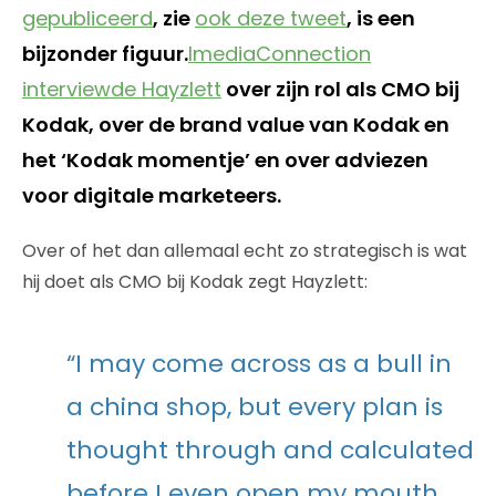
gepubliceerd
, zie
ook deze tweet
, is een
bijzonder figuur.
ImediaConnection
interviewde Hayzlett
over zijn rol als CMO bij
Kodak, over de brand value van Kodak en
het ‘Kodak momentje’ en over adviezen
voor digitale marketeers.
Over of het dan allemaal echt zo strategisch is wat
hij doet als CMO bij Kodak zegt Hayzlett:
“I may come across as a bull in
a china shop, but every plan is
thought through and calculated
before I even open my mouth