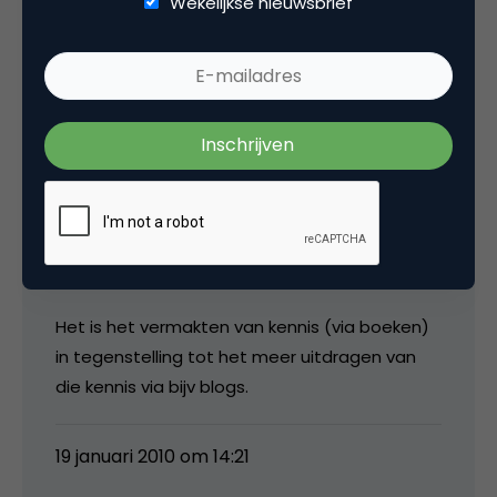
Wekelijkse nieuwsbrief
Luc van Poelje –
NewMarCom.com
Ja, uiteraard kan dat ook. Met de reacties en
de snelheid van het medium is het wel een
ander verhaal en een autoriteit worden doe je
natuurlijk op basis van inhoud.
Ik vindt het vooral opmerkelijk dat er veel
boeken verschijnen over online “vakgebieden”.
Het is het vermakten van kennis (via boeken)
in tegenstelling tot het meer uitdragen van
die kennis via bijv blogs.
19 januari 2010 om 14:21