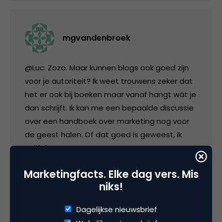
mgvandenbroek
@Luc: Zozo. Maar kunnen blogs ook goed zijn
voor je autoriteit? Ik weet trouwens zeker dat
het er ook bij boeken maar vanaf hangt wát je
dan schrijft. Ik kan me een bepaalde discussie
over een handboek over marketing nog voor
de geest halen. Of dat goed is geweest, ik
twijfel er aan.
Marketingfacts. Elke dag vers. Mis
19 januari 2010 om 14:01
niks!
Dagelijkse nieuwsbrief