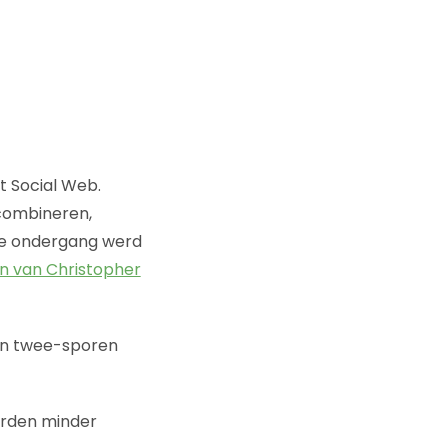
t Social Web.
 combineren,
e ondergang werd
in van Christopher
 een twee-sporen
orden minder