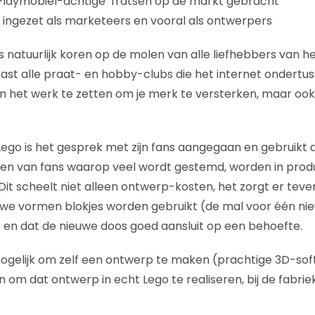
Playmobiel-achtige’ fratsen op de markt gebracht
ingezet als marketeers en vooral als ontwerpers
s natuurlijk koren op de molen van alle liefhebbers van he
ast alle praat- en hobby-clubs die het internet ondertu
 het werk te zetten om je merk te versterken, maar ook
. Lego is het gesprek met zijn fans aangegaan en gebruik
en van fans waarop veel wordt gestemd, worden in pro
Dit scheelt niet alleen ontwerp-kosten, het zorgt er teve
we vormen blokjes worden gebruikt (de mal voor één nie
en dat de nieuwe doos goed aansluit op een behoefte.
ogelijk om zelf een ontwerp te maken (prachtige 3D-soft
ijn om dat ontwerp in echt Lego te realiseren, bij de fabrie