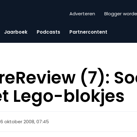
Adverteren
Blogger word
Jaarboek
Podcasts
Partnercontent
reReview (7): So
t Lego-blokjes
16 oktober 2008, 07:45