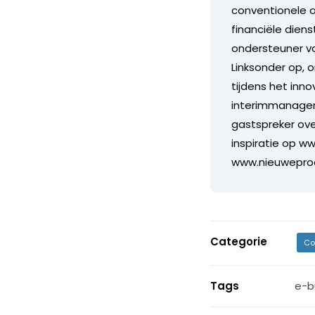
conventionele op
financiële diens
ondersteuner va
Linksonder op, 
tijdens het inn
interimmanagem
gastspreker ove
inspiratie op ww
www.nieuwepro
Categorie
Co
Tags
e-b