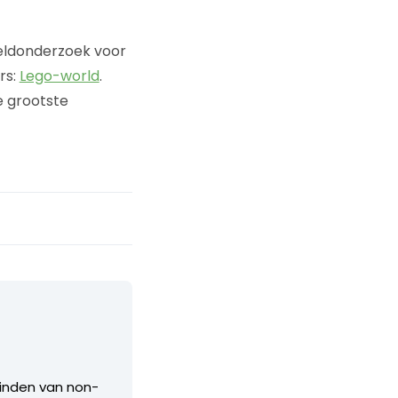
veldonderzoek voor
rs:
Lego-world
.
e grootste
vinden van non-