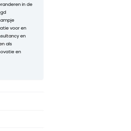
eranderen in de
igd
 Lampje
atie voor en
nsultancy en
en als
novatie en