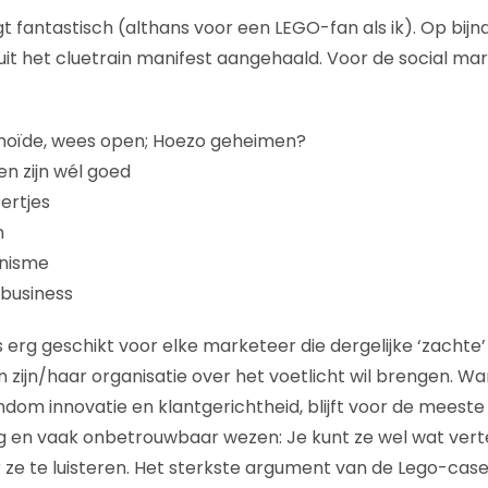
t fantastisch (althans voor een LEGO-fan als ik). Op bijn
uit het cluetrain manifest aangehaald. Voor de social ma
noïde, wees open; Hoezo geheimen?
en zijn wél goed
ertjes
n
onisme
 business
s erg geschikt voor elke marketeer die dergelijke ‘zacht
 zijn/haar organisatie over het voetlicht wil brengen. Wa
dom innovatie en klantgerichtheid, blijft voor de mees
 en vaak onbetrouwbaar wezen: Je kunt ze wel wat vertel
 ze te luisteren. Het sterkste argument van de Lego-case