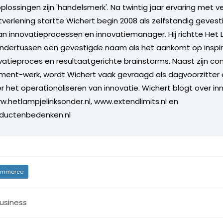
lossingen zijn 'handelsmerk'. Na twintig jaar ervaring met v
tverlening startte Wichert begin 2008 als zelfstandig gevest
n innovatieprocessen en innovatiemanager. Hij richtte Het
ondertussen een gevestigde naam als het aankomt op inspir
ovatieproces en resultaatgerichte brainstorms. Naast zijn co
ent-werk, wordt Wichert vaak gevraagd als dagvoorzitter 
r het operationaliseren van innovatie. Wichert blogt over in
w.hetlampjelinksonder.nl, www.extendlimits.nl en
ductenbedenken.nl
mmerce
usiness