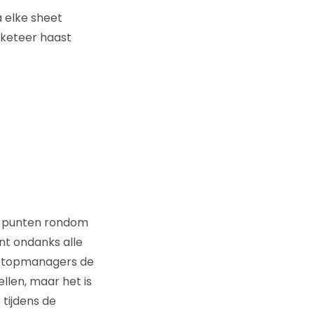
a elke sheet
rketeer haast
e’ punten rondom
nt ondanks alle
te topmanagers de
len, maar het is
 tijdens de