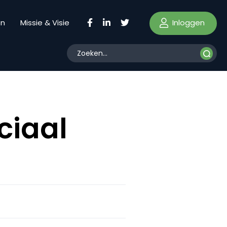
Inloggen
en
Missie & Visie
ciaal