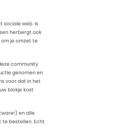
t sociale web. Is
ssen herbergt ook
 om je omzet te
t deze community
ductie genomen en
ns voor dat in het
uw blokje kost
ware!) en alle
k te bestellen. Echt