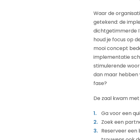
Waar de organisati
getekend: de implem
dichtgetimmerde I
houd je focus op d
mooi concept bede
implementatie scho
stimulerende woor
dan maar hebben va
fase?
De zaal kwam met 
Ga voor een qui
Zoek een partn
Reserveer een 
trouwens ook d