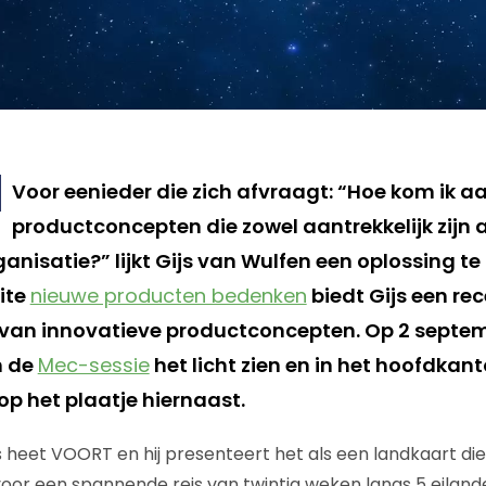
Voor eenieder die zich afvraagt: “Hoe kom ik a
productconcepten die zowel aantrekkelijk zijn
anisatie?” lijkt Gijs van Wulfen een oplossing te 
site
nieuwe producten bedenken
biedt Gijs een re
van innovatieve productconcepten. Op 2 septembe
n de
Mec-sessie
het licht zien en in het hoofdkant
 op het plaatje hiernaast.
 heet VOORT en hij presenteert het als een landkaart die 
voor een spannende reis van twintig weken langs 5 eiland