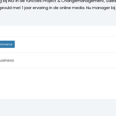
ng bij ING in de functies Project & Changemanagement, Sale
gevuld met 1 jaar ervaring in de online media. Nu manager 
mmerce
usiness