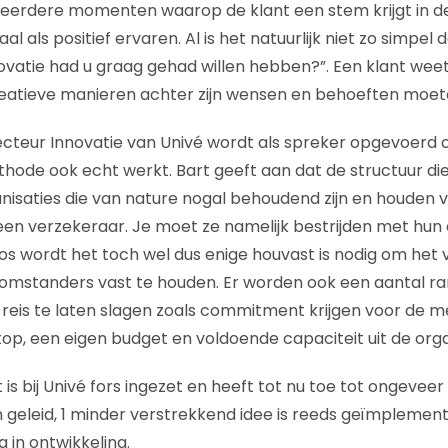
meerdere momenten waarop de klant een stem krijgt in de 
l als positief ervaren. Al is het natuurlijk niet zo simpel d
ovatie had u graag gehad willen hebben?”. Een klant weet 
creatieve manieren achter zijn wensen en behoeften moe
ecteur Innovatie van Univé wordt als spreker opgevoerd
ode ook echt werkt. Bart geeft aan dat de structuur di
ganisaties die van nature nogal behoudend zijn en houden 
een verzekeraar. Je moet ze namelijk bestrijden met hun 
aos wordt het toch wel dus enige houvast is nodig om het
omstanders vast te houden. Er worden ook een aantal 
eis te laten slagen zoals commitment krijgen voor de m
op, een eigen budget en voldoende capaciteit uit de orga
s bij Univé fors ingezet en heeft tot nu toe tot ongeveer
geleid, 1 minder verstrekkend idee is reeds geïmplemen
g in ontwikkeling.