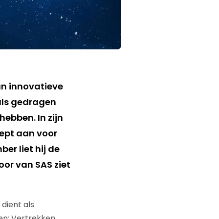
an innovatieve
 als gedragen
hebben. In zijn
cept aan voor
r liet hij de
oor van SAS ziet
dient als
en: Vertrekken,