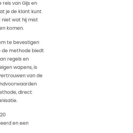
reis van Gijs en
at je de klant kunt
niet wat hij mist
ten komen.
 om te bevestigen
e de methode biedt
van regels en
eigen wapens, is
 vertrouwen van de
randvoorwaarden
ethode, direct
nisatie.
 20
teerd en een