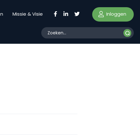
Inloggen
en
Missie & Visie