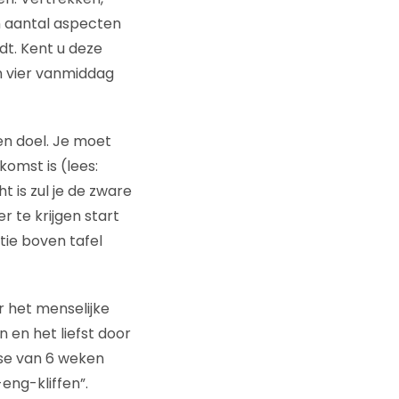
n aantal aspecten
dt. Kent u deze
n vier vanmiddag
een doel. Je moet
komst is (lees:
t is zul je de zware
r te krijgen start
tie boven tafel
r het menselijke
 en het liefst door
ase van 6 weken
eng-kliffen”.