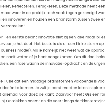
kelen, Reflecteren, Terugkeren. Deze methode heeft ee
jn maar waar in de praktijk toch vaak tegen gezondigd wor
illen innoveren en houden een brainstorm tussen twee e
e verzamelen?
? Ten eerste begint innovatie niet bij een idee maar bij 
voor je het doet. Het beste is als er een flinke storm op 
business model). Als je namelijk niet weet wat de opdrach
n en nooit weten of je bent aangekomen. Om dit doel helde
kken, een fase waarin de innovatie-opdracht en de urgen
de illusie dat een middagje brainstormen voldoende is voo
ideeën te komen. Je zult je eerst moeten laten inspireren
t allemaal voor doet: de klant. Daarvoor heeft Gijs een f
 hij Ontdekken noemt en die voert langs de “klanten-zijn-