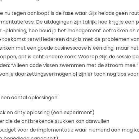
e nu tegen aanloopt is de fase waar Gijs helaas geen rou
entatiefase. De uitdagingen zijn talrijk: hoe krijg je een p
T-planning, hoe houd je het management betrokken en e
e toekomst terwijl iedereen druk is met de problemen va
nken met een goede businesscase is één ding, maar het
ppen, dat is echt andere koek. Waarop Gijs de sessie be
den: “Alleen dode vissen zwemmen met de stroom mee.” 
n je doorzettingsvermogen of zijn er toch nog tips voo
een aantal oplossingen:
ck en dirty oplossing (een experiment)
er die de ontbrekende stukken kan aanvullen
budget voor de implementatie waar niemand aan mag k
e benodigde capaciteit)