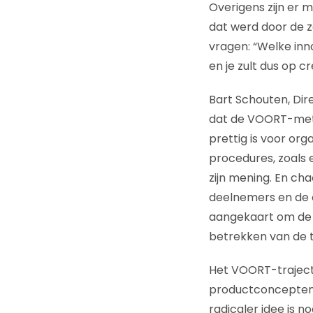
Overigens zijn er 
dat werd door de zaa
vragen: “Welke inn
en je zult dus op 
Bart Schouten, Dir
dat de VOORT-meth
prettig is voor or
procedures, zoals 
zijn mening. En ch
deelnemers en de 
aangekaart om de r
betrekken van de t
Het VOORT-traject i
productconcepten 
radicaler idee is no