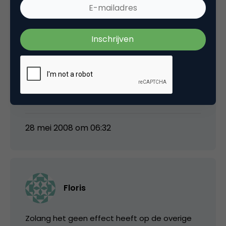
er aan verdiend? Nee. Wel wil ik snel kunnen
reserveren en niet zoals de laatste keer dat ik
via IENS naar een site ging en dar uiteindelijk
online wilde boeken, nooit meer iets hoorde.
Dus een one click principe: tuurlijk. Zolang alle
restaurants maar mee mogen doen en
referenties niet afhankelijk zijn van het geld
dat men betaald.
28 mei 2008 om 06:32
Floris
Zolang het geen effect heeft op de overige