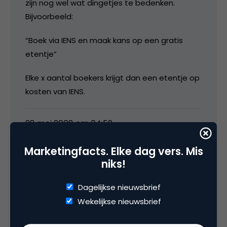
zijn nog wel wat dingetjes te bedenken.
Bijvoorbeeld:
“Boek via IENS en maak kans op een gratis
etentje”
Elke x aantal boekers krijgt dan een etentje op
kosten van IENS.
28 mei 2008 om 04:59
Marketingfacts. Elke dag vers. Mis
niks!
chi666
Dagelijkse nieuwsbrief
Wekelijkse nieuwsbrief
ik denk goede zet, maakt het mij uit dat men