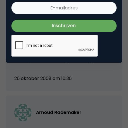
crisis hebben op het consumentenvertrouwen
in de bancaire sector. Het is waar dat data
sneller en gemakkelijker gedeeld wordt. Geldt
dit ook echt voor informatie? Vertrouwen wij
de toezichthouders? Gaan wij begrijpen wat
hun rol, gegeven deskundigheid, kan zijn? Is de
keuze voor 2020 niet te gemakkelijk geweest?
Genoeg voor een vervolg zou ik zeggen.
26 oktober 2008 om 10:36
Arnoud Rademaker