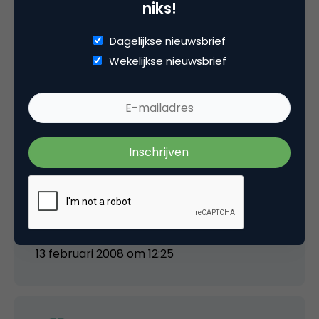
niks!
Niek ten Hoopen
Dagelijkse nieuwsbrief
Wekelijkse nieuwsbrief
@Roy en Fred:
Jup, in Safari. En de site werkte inderdaad
redelijk als je doorklikte. Maar goed,
compatibiliteit is ook geen vies woord.
Echter, ik krijg die melding nu niet meer. Het
schijnt nu Safari-proof te zijn!
13 februari 2008 om 12:25