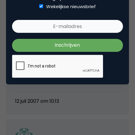
Hi Chris,
Wekelijkse nieuwsbrief
Je weet alleen of zij een huis voor jou hebben
(op maat) wanneer jij zelf rustig rond kijkt op
http://www.directwonen.nl
. Daar staan huur-
en koopwoningen per lokatie op een rij.
Succes ermee !
Groet,
Yuri
12 juli 2007 om 10:13