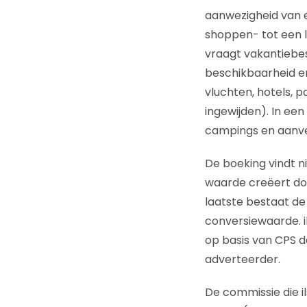
aanwezigheid van ee
shoppen- tot een l
vraagt vakantiebes
beschikbaarheid en 
vluchten, hotels, 
ingewijden). In ee
campings en aanve
De boeking vindt nie
waarde creëert do
laatste bestaat de
conversiewaarde. i
op basis van CPS de
adverteerder.
De commissie die il