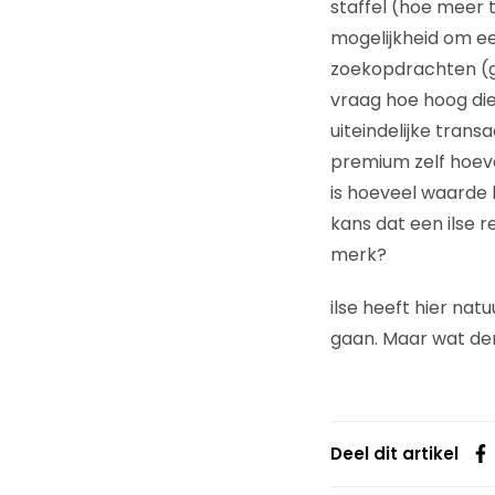
staffel (hoe meer 
mogelijkheid om e
zoekopdrachten (geb
vraag hoe hoog die
uiteindelijke tran
premium zelf hoevee
is hoeveel waarde 
kans dat een ilse r
merk?
ilse heeft hier na
gaan. Maar wat d
Deel dit artikel