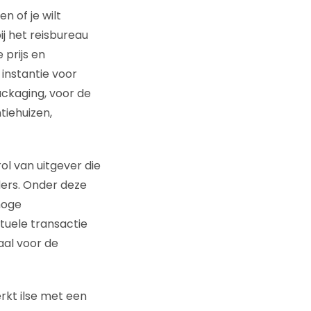
n of je wilt
j het reisbureau
prijs en
 instantie voor
ackaging, voor de
tiehuizen,
rol van uitgever die
ers. Onder deze
hoge
tuele transactie
aal voor de
erkt ilse met een