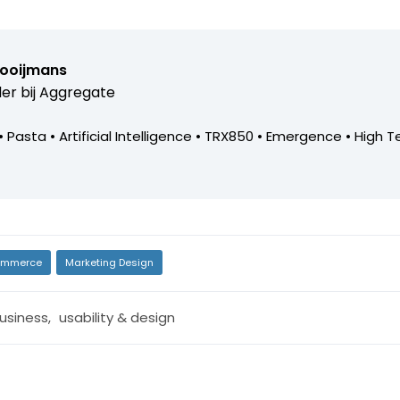
Rooijmans
er bij
Aggregate
• Pasta • Artificial Intelligence • TRX850 • Emergence • High T
mmerce
Marketing Design
usiness
,
usability & design