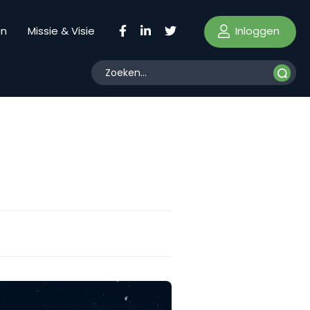
Inloggen
en
Missie & Visie