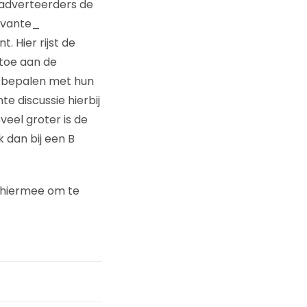
 adverteerders de
evante_
. Hier rijst de
 toe aan de
rs bepalen met hun
te discussie hierbij
veel groter is de
 dan bij een B
e hiermee om te