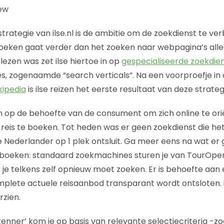
ew
trategie van ilse.nl is de ambitie om de zoekdienst te ve
zoeken gaat verder dan het zoeken naar webpagina’s alle
ezen was zet ilse hiertoe in op
gespecialiseerde zoekdie
es, zogenaamde “search verticals”. Na een voorproefje in
kipedia
is ilse reizen het eerste resultaat van deze strateg
t in op de behoefte van de consument om zich online te or
reis te boeken. Tot heden was er geen zoekdienst die h
 Nederlander op 1 plek ontsluit. Ga meer eens na wat er 
t boeken: standaard zoekmachines sturen je van TourOpe
 je telkens zelf opnieuw moet zoeken. Er is behoefte aan
plete actuele reisaanbod transparant wordt ontsloten. ils
zien.
enner’ kom je op basis van relevante selectiecriteria -zo