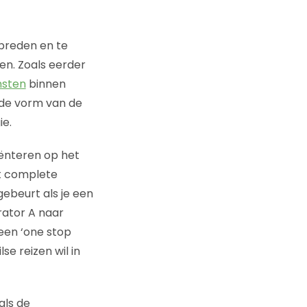
rbreden en te
en. Zoals eerder
nsten
binnen
 de vorm van de
ie.
iënteren op het
et complete
gebeurt als je een
rator A naar
 een ‘one stop
e reizen wil in
als de