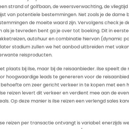
n strand of golfbaan, de weersverwachting, de vliegtijd e
ijst van potentiele bestemmingen. Net zoals je de dame bi
temmingen de moeite waard zijn. Vervolgens check je de 
als je tevreden bent ga je over tot boeking. Dit in eerste
pakketreizen, autohuur en combinatie hiervan (dynamic p
n later stadium zullen we het aanbod uitbreiden met vakan
rwante reisproducten.
t plaats bij ilse, maar bij de reisaanbieder. ilse speelt de 
or hoogwaardige leads te genereren voor de reisaanbied
 behoefte om zeer gericht verkeer in te kopen met een 
lse reizen levert dit verkeer en verdient mee aan de even
als. Op deze manier is ilse reizen een verlengd sales kan
se reizen per transactie ontvangt is variabel: enerzijds w