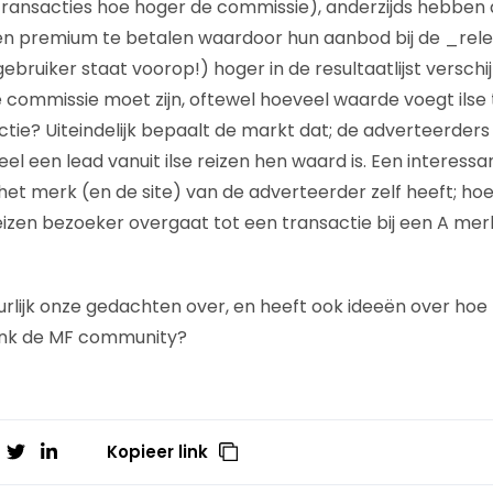
transacties hoe hoger de commissie), anderzijds hebben
en premium te betalen waardoor hun aanbod bij de _rel
ruiker staat voorop!) hoger in de resultaatlijst verschijnt
 commissie moet zijn, oftewel hoeveel waarde voegt ilse
sactie? Uiteindelijk bepaalt de markt dat; de adverteerde
l een lead vanuit ilse reizen hen waard is. Een interessan
het merk (en de site) van de adverteerder zelf heeft; hoe
eizen bezoeker overgaat tot een transactie bij een A merk
tuurlijk onze gedachten over, en heeft ook ideeën over ho
enk de MF community?
Kopieer link