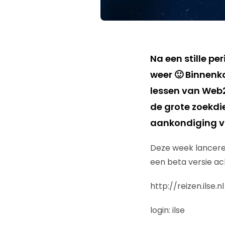
Na een stille pe
weer 🙂 Binnen
lessen van Web2.
de grote zoekdi
aankondiging van
Deze week lancere
een beta versie ach
http://reizen.ilse.nl
login: ilse