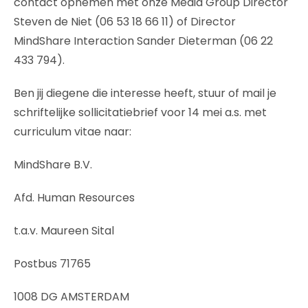
contact opnemen met onze Media Group Director
Steven de Niet (06 53 18 66 11) of Director
MindShare Interaction Sander Dieterman (06 22
433 794).
Ben jij diegene die interesse heeft, stuur of mail je
schriftelijke sollicitatiebrief voor 14 mei a.s. met
curriculum vitae naar:
MindShare B.V.
Afd. Human Resources
t.a.v. Maureen Sital
Postbus 71765
1008 DG AMSTERDAM