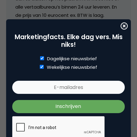
alle vertaalbureau’s binnen 24 uur leveren. En
de prijs van 10 eurocent ex. BTW is laag.
Overigens werk ik niet bij 24hTranslations. Ik zal
ze vragen om te reageren.
Marketingfacts. Elke dag vers. Mis
niks!
15 februari 2007 om 15:19
Dagelijkse nieuwsbrief
Wekelijkse nieuwsbrief
Michel
Het grootste verschil met websites van
vertaalbureau’s is niet alleen dat de
vertaalde tekst binnen 24 uur in je