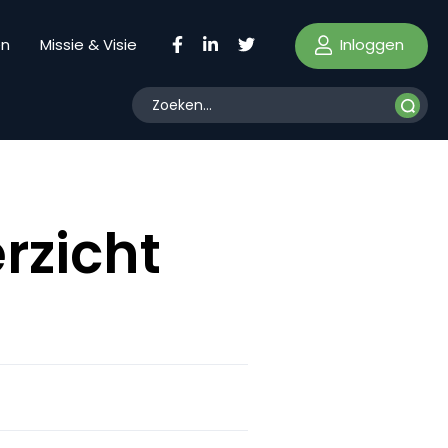
Inloggen
en
Missie & Visie
rzicht