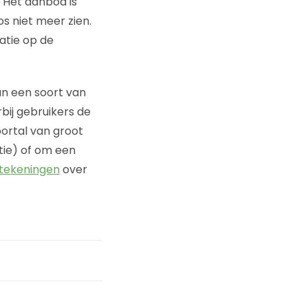
. Het aanbod is
 niet meer zien.
atie op de
an een soort van
bij gebruikers de
ortal van groot
tie) of om een
ttekeningen
over