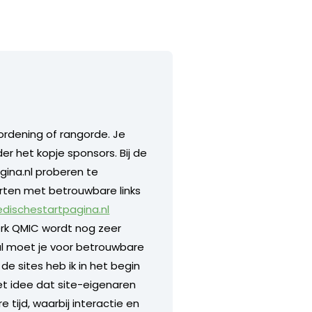
 ordening of rangorde. Je
nder het kopje sponsors. Bij de
agina.nl proberen te
rten met betrouwbare links
dischestartpagina.nl
erk QMIC wordt nog zeer
val moet je voor betrouwbare
de sites heb ik in het begin
et idee dat site-eigenaren
tijd, waarbij interactie en