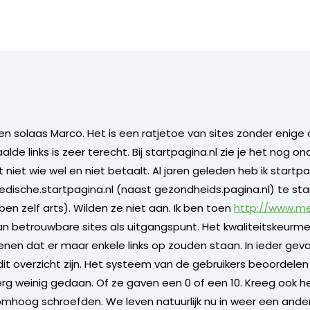
en solaas Marco. Het is een ratjetoe van sites zonder enige
alde links is zeer terecht. Bij startpagina.nl zie je het nog o
t niet wie wel en niet betaalt. Al jaren geleden heb ik startp
ische.startpagina.nl (naast gezondheids.pagina.nl) te sta
n zelf arts). Wilden ze niet aan. Ik ben toen
http://www.me
an betrouwbare sites als uitgangspunt. Het kwaliteitskeurm
enen dat er maar enkele links op zouden staan. In ieder ge
dit overzicht zijn. Het systeem van de gebruikers beoordelen 
g weinig gedaan. Of ze gaven een 0 of een 10. Kreeg ook h
mhoog schroefden. We leven natuurlijk nu in weer een andere 