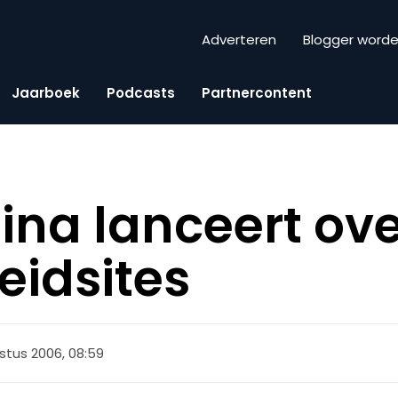
Adverteren
Blogger word
Jaarboek
Podcasts
Partnercontent
ina lanceert ove
idsites
stus 2006, 08:59