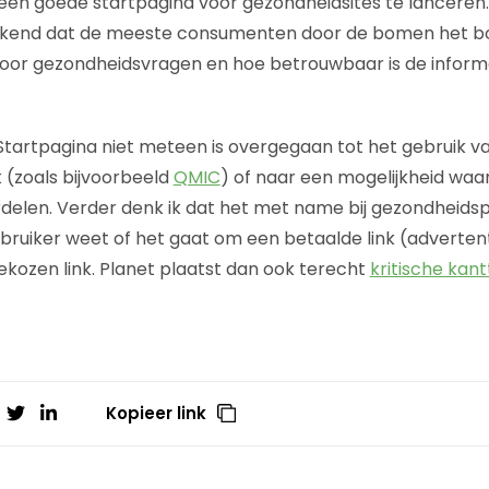
m een goede startpagina voor gezondheidsites te lanceren
ekend dat de meeste consumenten door de bomen het bos
voor gezondheidsvragen en hoe betrouwbaar is de inform
Startpagina niet meteen is overgegaan tot het gebruik v
 (zoals bijvoorbeeld
QMIC
) of naar een mogelijkheid waar
delen. Verder denk ik dat het met name bij gezondheidsp
ebruiker weet of het gaat om een betaalde link (adverten
ekozen link. Planet plaatst dan ook terecht
kritische kan
Kopieer link