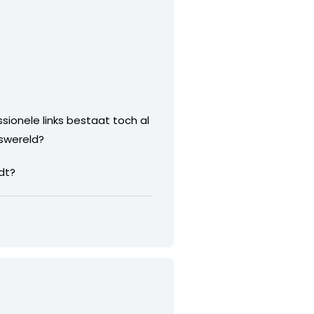
sionele links bestaat toch al
dswereld?
dt?