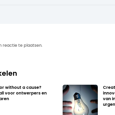
 reactie te plaatsen.
kelen
 or without a cause?
Creat
ll voor ontwerpers en
innov
aren
van i
urgen