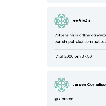
traffic4u
Volgens mij is offline aanwez
een simpel rekensommetje, d
17 juli 2006 om 07:56
Jeroen Corneliss
@ GertJan