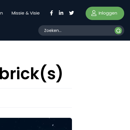
Inloggen
en
Missie & Visie
brick(s)