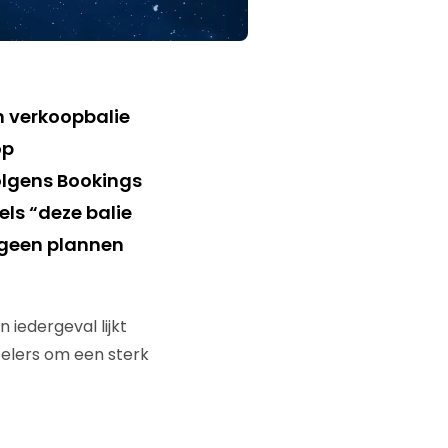
n verkoopbalie
op
olgens Bookings
els “deze balie
n geen plannen
iedergeval lijkt
pelers om een sterk