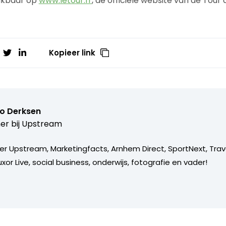
hikbaar op
www.letour.fr
, de officiële website van de Tour
Kopieer link
o Derksen
er bij
Upstream
er Upstream, Marketingfacts, Arnhem Direct, SportNext, Trav
xor Live, social business, onderwijs, fotografie en vader!