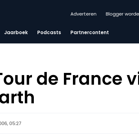
Adverteren
Blogger word
Jaarboek
Podcasts
Partnercontent
Tour de France v
arth
2006, 05:27