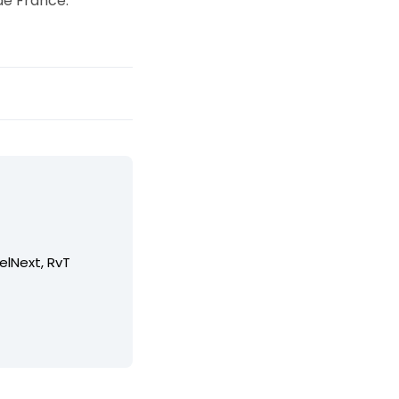
 de France.
elNext, RvT