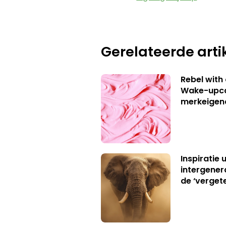
Gerelateerde arti
Rebel with
Wake-upca
merkeigen
Inspiratie 
intergener
de ‘verget