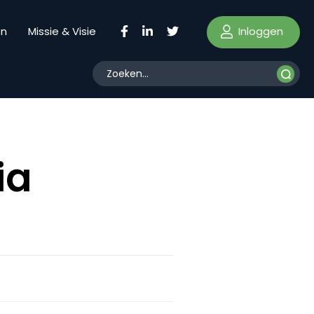
Inloggen
en
Missie & Visie
ia