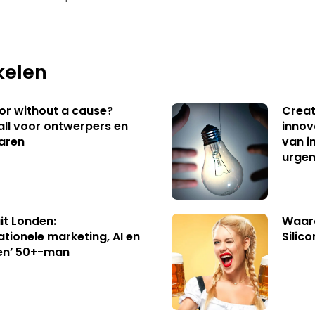
kelen
 or without a cause?
Creat
ll voor ontwerpers en
innov
aren
van i
urgen
uit Londen:
Waaro
ationele marketing, AI en
Silico
en’ 50+-man