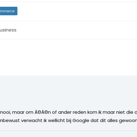
mmerce
usiness
 mooi, maar om Ã©Ã©n of ander reden kom ik maar niet die
Onbewust verwacht ik wellicht bij Google dat dit alles gewoon 