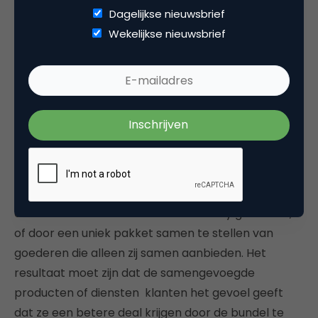
merken die begrijpen hoe ze serendipiteit kunnen
Dagelijkse nieuwsbrief
stimuleren zich van anderen onderscheiden, ook al
Wekelijkse nieuwsbrief
lijken hun producten op het eerste gezicht niet zo
spannend.
7. Bundel producten
Een andere manier waarop organisaties zich
kunnen onderscheiden is door een commodity
product te bundelen met andere nuttige, op de een
of andere manier gerelateerde zaken. Dat kan zijn
door te bundelen met non-commodity goederen,
of door een uniek pakket samen te stellen van
goederen die alleen zij samen aanbieden. Het
resultaat moet zijn dat de samengevoegde
producten of diensten klanten het gevoel geeft
dat ze een betere deal krijgen door de bundel te