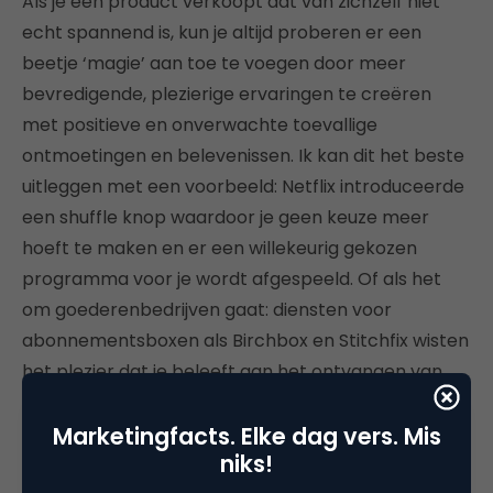
Als je een product verkoopt dat van zichzelf niet
echt spannend is, kun je altijd proberen er een
beetje ‘magie’ aan toe te voegen door meer
bevredigende, plezierige ervaringen te creëren
met positieve en onverwachte toevallige
ontmoetingen en belevenissen. Ik kan dit het beste
uitleggen met een voorbeeld: Netflix introduceerde
een shuffle knop waardoor je geen keuze meer
hoeft te maken en er een willekeurig gekozen
programma voor je wordt afgespeeld. Of als het
om goederenbedrijven gaat: diensten voor
abonnementsboxen als Birchbox en Stitchfix wisten
het plezier dat je beleeft aan het ontvangen van
een willekeurige selectie van producten weer te
Marketingfacts. Elke dag vers. Mis
doen opleven. In een wereld waar klantervaringen
niks!
steeds meer georganiseerd worden, kunnen