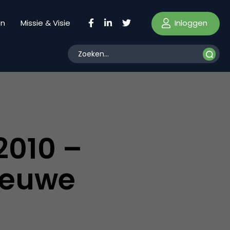
Inloggen
en
Missie & Visie
2010 –
nieuwe