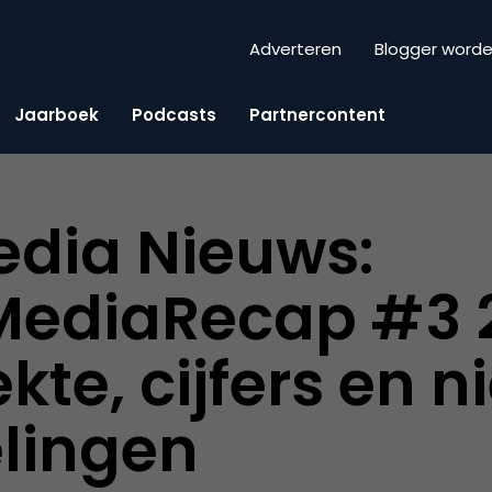
Adverteren
Blogger word
Jaarboek
Podcasts
Partnercontent
edia Nieuws:
MediaRecap #3 
kte, cijfers en 
lingen