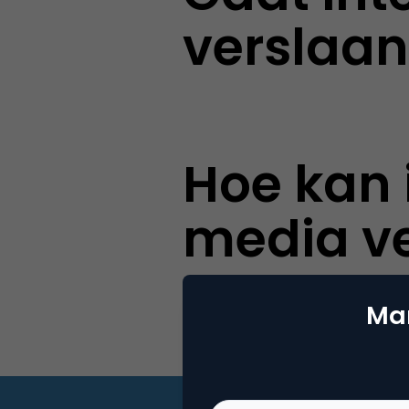
verslaan
Hoe kan 
media v
Mar