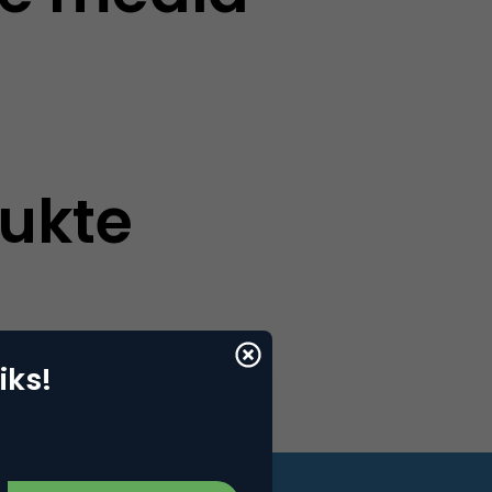
rukte
iks!