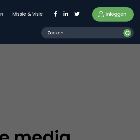
Inloggen
en
Missie & Visie
e
te media