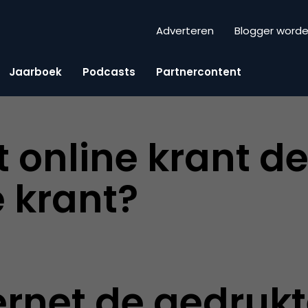
Adverteren
Blogger word
Jaarboek
Podcasts
Partnercontent
 online krant d
 krant?
ernet de gedruk