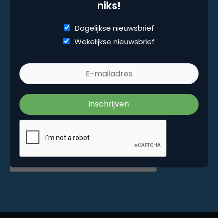
niks!
Marketingfacts. Elke dag vers. Mis niks!
Dagelijkse nieuwsbrief
Wekelijkse nieuwsbrief
Dagelijkse nieuwsbrief
Wekelijkse nieuwsbrief