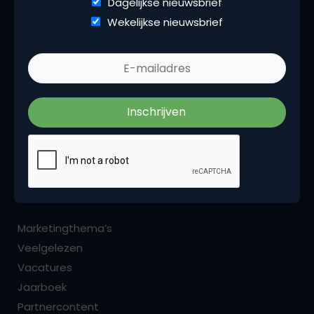
Dagelijkse nieuwsbrief
Wekelijkse nieuwsbrief
Marketingfacts is een beetje van ons allemaal,
iedere dag vers. Wij zijn hét platform voor
marketingprofessionals. Het zijn de insights,
podcasts, blogs, opinies en recencies die ons als
marketingcommunity binden.
Menu
Marketingthema’s
Veelgelezen
Vacatures
Jaarboek
Partnercontent