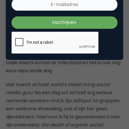
The end of organic social
“Kun je me vertellen hoe ervaren jullie hier zijn op
het gebied van media-inkoop?” vraagt Mat
Morrison, ofwel
@mediaczar
, me onder vier ogen
voor aanvang van zijn presentatie. “Ik heb er
namelijk een paar taaie sheets tussen zitten.” Die
taaie sheets komen er inderdaad en het is ook nog
eens bijna einde dag.
Mat noemt zichzelf
world’s oldest living social
media guru
. Na een dag vol zichzelf erg serieus
nemende sprekers vind ik zijn zelfspot en grappen
een welkome afwisseling, ook al zijn het geen
dijenkletsers. Daarvoor is hij te gepassioneerd over
zijn onderwerp:
the death of organic social
.