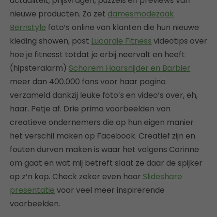
actualiteit, prijsvragen, puzzels en previews van
nieuwe producten. Zo zet
damesmodezaak
Bernstyle
foto’s online van klanten die hun nieuwe
kleding showen, post
Lucardie Fitness
videotips over
hoe je fitnesst totdat je erbij neervalt en heeft
(hipsteralarm)
Schorem Haarsnijder en Barbier
meer dan 400.000 fans voor haar pagina
verzameld dankzij leuke foto’s en video’s over, eh,
haar. Petje af. Drie prima voorbeelden van
creatieve ondernemers die op hun eigen manier
het verschil maken op Facebook. Creatief zijn en
fouten durven maken is waar het volgens Corinne
om gaat en wat mij betreft slaat ze daar de spijker
op z’n kop. Check zeker even haar
Slideshare
presentatie
voor veel meer inspirerende
voorbeelden.