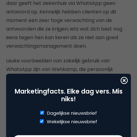
daar geeft het ziekenhuis via WhatsApp geen
antwoord op. Kennelijk hebben clienten op dit
moment een zeer hoge verwachting van de
antwoorden die ze krijgen; iets wat zich best nog
eens tegen hen kan keren als ze niet aan goed
verwachtingsmanagement doen.
Leuke voorbeelden van zakelijk gebruik van
WhatsApp zijn van Wehkamp, die persoonlijk
stijladvies geeft (Jarno: “Ga het gelijk doen nu het
nog kan!”) en de Mobile Foodcoach, een
Marketingfacts. Elke dag vers. Mis
onderneming die een persoonlijk voedingsadvies
niks!
geeft voor 12,95 euro per maand. Meer voorbeelden
(zoals webcare-afdelingen die de app gebruiken
Dagelijkse nieuwsbrief
om snel met collega’s in contact te komen) zin te
Wekelijkse nieuwsbrief
vinden in zijn
Slideshare presentatie
.