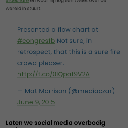
Slideshare
en waar hij nog een tweet over de
wereld in stuurt.
Presented a flow chart at
#congresfb
Not sure, in
retrospect, that this is a sure fire
crowd pleaser.
http://t.co/0lQpaf9V2A
— Mat Morrison (@mediaczar)
June 9, 2015
Laten we social media overbodig