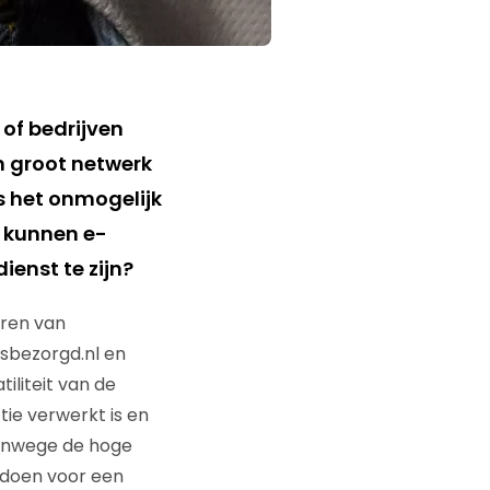
of bedrijven
n groot netwerk
s het onmogelijk
n kunnen e-
enst te zijn?
eren van
isbezorgd.nl en
iliteit van de
tie verwerkt is en
Vanwege de hoge
d doen voor een