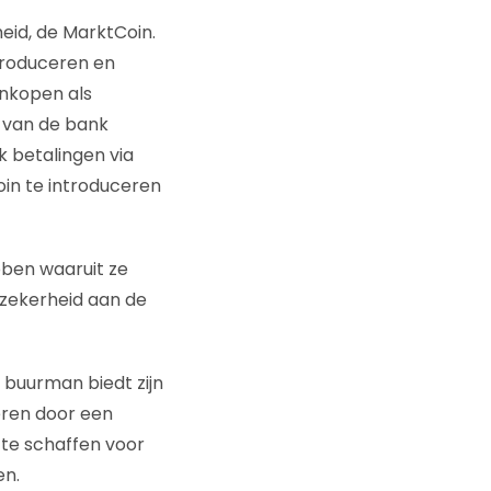
eid, de MarktCoin.
troduceren en
ankopen als
d van de bank
k betalingen via
oin te introduceren
bben waaruit ze
zekerheid aan de
 buurman biedt zijn
deren door een
 te schaffen voor
en.