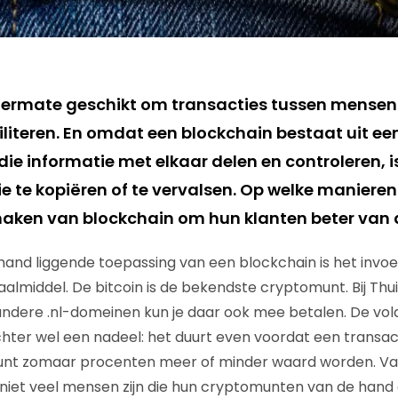
itermate geschikt om transacties tussen mensen 
iliteren. En omdat een blockchain bestaat uit ee
ie informatie met elkaar delen en controleren, i
e te kopiëren of te vervalsen. Op welke maniere
maken van blockchain om hun klanten beter van di
and liggende toepassing van een blockchain is het invo
aalmiddel. De bitcoin is de bekendste cryptomunt. Bij Thu
ndere .nl-domeinen kun je daar ook mee betalen. De volat
chter wel een nadeel: het duurt even voordat een transac
e munt zomaar procenten meer of minder waard worden. 
er niet veel mensen zijn die hun cryptomunten van de han