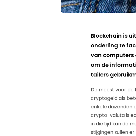
Blockchain is u
onderling te fac
van computers d
om de informati
tailers gebruik
De meest voor de h
cryptogeld als bet
enkele duizenden a
crypto-valuta is e
in die tijd kan d
stijgingen zullen 