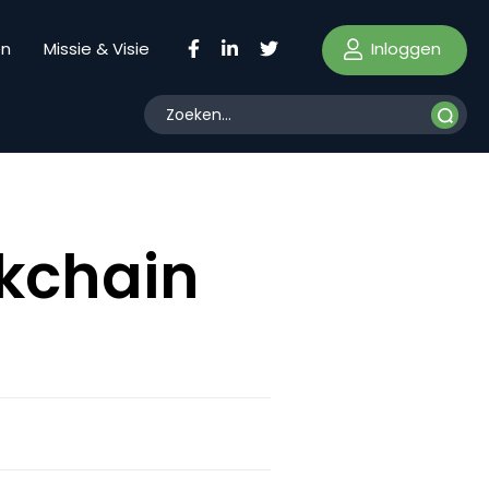
Inloggen
en
Missie & Visie
ckchain