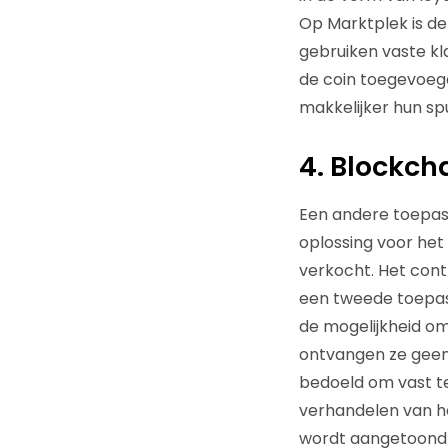
Op Marktplek is de
gebruiken vaste kl
de coin toegevoegd
makkelijker hun sp
4. Blockch
Een andere toepass
oplossing voor he
verkocht. Het cont
een tweede toepass
de mogelijkheid om
ontvangen ze geen c
bedoeld om vast te 
verhandelen van h
wordt aangetoond d