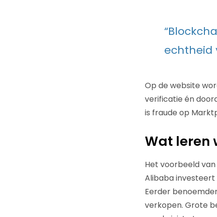
“Blockcha
echtheid
Op de website wordt
verificatie én door
is fraude op Marktp
Wat leren 
Het voorbeeld van M
Alibaba investeert
Eerder benoemden w
verkopen. Grote b