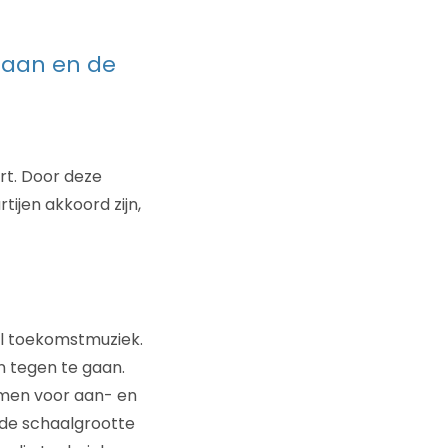
gaan en de
ort. Door deze
tijen akkoord zijn,
aal toekomstmuziek.
n tegen te gaan.
rmen voor aan- en
nde schaalgrootte