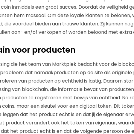
 coin inmiddels een groot succes. Doordat de veiligheid g
anten hem massaal. Om deze loyale klanten te belonen, w
, die voordeel bieden aan trouwe klanten. Zij kunnen nog 
ullen aan- en/of verkopen of worden beloond met extra c
ain voor producten
ing die het team van Marktplek bedacht voor de blockch
t probleem dat namaakproducten op de site als originel
roleren van producten op echtheid is lastig. Daarom star
ing van blockchain, die informatie bevat van producten.
 producten te registreren met bewijs van echtheid. Na re
oins, maar een sleutel voor een digitaal token. Dit token
leggen dat het product echt is en dat jij de eigenaar erva
et product verandert ook het token van eigenaar, waard
at het product echt is en dat de volgende persoon de ei