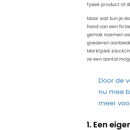
fysiek product of d
Maar wat kun je da
hand van een fict
gemak noemen we d
goederen aanbiede
Marktplek blockcha
ze een aantal moge
Door de v
nu mee b
meer voor
1. Een eige