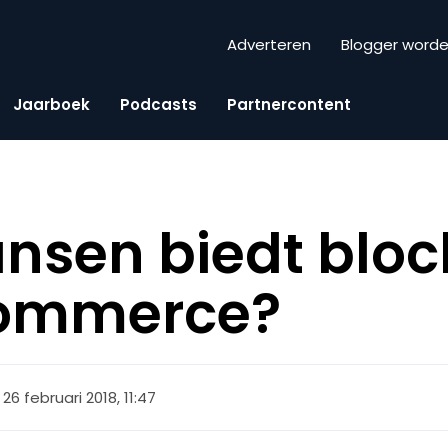
Adverteren
Blogger word
Jaarboek
Podcasts
Partnercontent
nsen biedt blo
ommerce?
26 februari 2018, 11:47