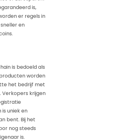
egarandeerd is,
orden er regels in
sneller en
oins.
ain is bedoeld als
e producten worden
tte het bedrijf met
 Verkopers krijgen
gistratie
 is uniek en
n bent. Bij het
oor nog steeds
genaar is.