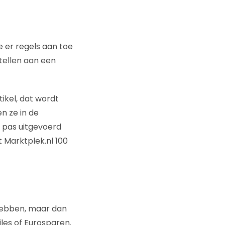
e er regels aan toe
tellen aan een
tikel, dat wordt
n ze in de
t pas uitgevoerd
 Marktplek.nl 100
 hebben, maar dan
les of Eurosparen.