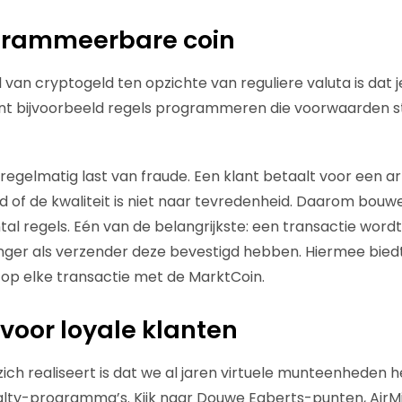
ogrammeerbare coin
van cryptogeld ten opzichte van reguliere valuta is dat j
unt bijvoorbeeld regels programmeren die voorwaarden s
regelmatig last van fraude. Een klant betaalt voor een ar
d of de kwaliteit is niet naar tevredenheid. Daarom bouwe
al regels. Eén van de belangrijkste: een transactie word
ger als verzender deze bevestigd hebben. Hiermee biedt
op elke transactie met de MarktCoin.
 voor loyale klanten
zich realiseert is dat we al jaren virtuele munteenheden
alty-programma’s. Kijk naar Douwe Egberts-punten, AirMi