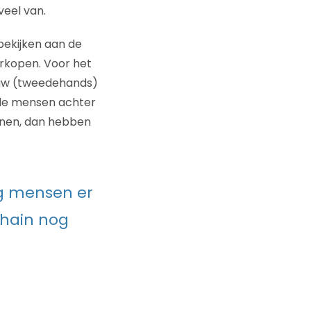
veel van.
bekijken aan de
rkopen. Voor het
ouw (tweedehands)
 de mensen achter
enen, dan hebben
ig mensen er
chain nog