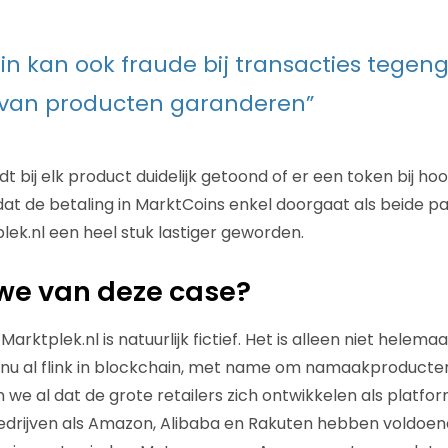
in kan ook fraude bij transacties tegen
 van producten garanderen”
 bij elk product duidelijk getoond of er een token bij ho
dat de betaling in MarktCoins enkel doorgaat als beide par
lek.nl een heel stuk lastiger geworden.
we van deze case?
arktplek.nl is natuurlijk fictief. Het is alleen niet helem
 nu al flink in blockchain, met name om namaakproducte
e al dat de grote retailers zich ontwikkelen als platfo
edrijven als Amazon, Alibaba en Rakuten hebben voldoe