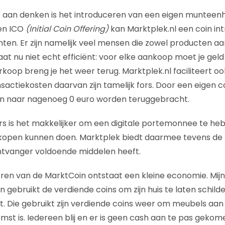
 aan denken is het introduceren van een eigen munteenh
en ICO
(Initial Coin Offering)
kan Marktplek.nl een coin in
ten. Er zijn namelijk veel mensen die zowel producten a
at nu niet echt efficiënt: voor elke aankoop moet je gel
rkoop breng je het weer terug. Marktplek.nl faciliteert oo
sactiekosten daarvan zijn tamelijk fors. Door een eigen c
n naar nagenoeg 0 euro worden teruggebracht.
s is het makkelijker om een digitale portemonnee te he
rkopen kunnen doen. Marktplek biedt daarmee tevens de 
ntvanger voldoende middelen heeft.
ren van de MarktCoin ontstaat een kleine economie. Mijn
n gebruikt de verdiende coins om zijn huis te laten schil
rt. Die gebruikt zijn verdiende coins weer om meubels aan
mst is. Iedereen blij en er is geen cash aan te pas gekom