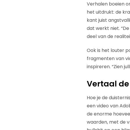
Verhalen boeien om
het uitdrukt: de kr
kant juist angstval
dat werkt niet. “De 
deel van de realitei
Ook is het louter 
fragmenten van vid
inspireren. “Zien ju
Vertaal de 
Hoe je de duistern
een video van Adob
de enorme hoeveelh
waarden, met de vr