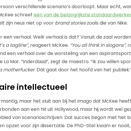
rsoon verschillende scenario’s doorloopt. Maar echt, wan
 McKee schreef
een van de belangrijkste standaardwerken
lt zijn neus niet op voor
brand stories
zoals die van Nike.
r een verhaal. Welk verhaal is dat? Vanuit de zaal worden
’s a tagline”,
reageert McKee.
“You all think in slogans”
, 
and een verhaal over de worsteling van een aspirantsporte
e La Mar. “Inderdaad”, zegt de maestro. “Ik zou willen spor
e a motherfucker.
Dát gaat door het hoofd van het publiek.
taire intellectueel
armantig, maar het sluit aan bij het imago dat McKee heef
bonden aan een hit uit Hollywood, maar hij wordt wel gez
gebied van scenarioschrijven. Dat succes begon met het 
en opzet voor zijn dissertatie. De PhD-titel kwam er nooi