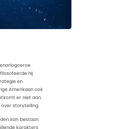
cenariogoeroe
ilosofeerde hij
trategie en
arige Amerikaan ook
tkomt er niet aan.
over storytelling.
orden kan bestaan.
hillende karakters