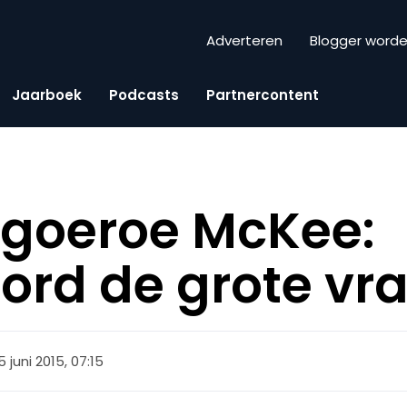
Adverteren
Blogger word
Jaarboek
Podcasts
Partnercontent
ogoeroe McKee:
ord de grote vr
5 juni 2015, 07:15