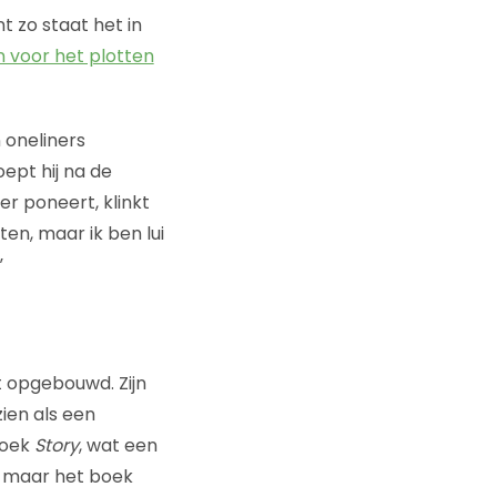
t zo staat het in
 voor het plotten
 oneliners
roept hij na de
r poneert, klinkt
ten, maar ik ben lui
”
t opgebouwd. Zijn
ien als een
boek
Story
, wat een
t, maar het boek