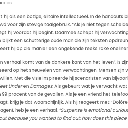
cces.
hij als een bozige, elitaire intellectueel. In de handouts bi
voor zijn stevige taalgebruik. “Als je niet tegen schelde
egt hij voordat hij begint. Daarmee schept hij verwachtinge
lijkt een schutterige oude man die zijn teksten opdreu
eert hij op die manier een ongekende reeks rake oneliner
 verhaal komt van de donkere kant van het leven”, is zijn 
aseerd op het sneuvelen van verwachtingen. Mensen zijn w
 willen. Met die visie inspireerde hij scenaristen van bijvo
 Feet Under
en
Damages.
Als gebeurt wat je verwacht wat 
in 99 procent van de gevallen. Als je een vriend het tel
t, krijg je dat waarschijnlijk. Als hij reageert met: ‘Dolór
gen!, heb je een verhaal.
“Suspense is emotional curiou
 out because you wanted to find out: how does this piece 