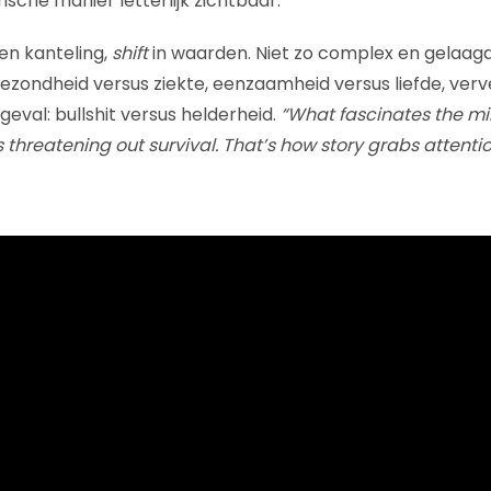
rische manier letterlijk zichtbaar.
en kanteling,
shift
in waarden. Niet zo complex en gelaagd
gezondheid versus ziekte, eenzaamheid versus liefde, verv
geval: bullshit versus helderheid.
“What fascinates the mi
threatening out survival. That’s how story grabs attentio