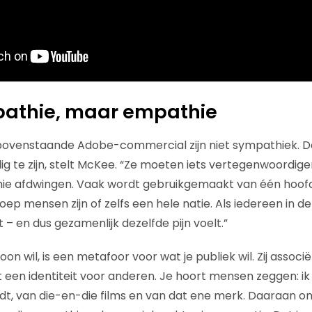
athie, maar empathie
bovenstaande Adobe-commercial zijn niet sympathiek. D
dig te zijn, stelt McKee. “Ze moeten iets vertegenwoordi
thie afdwingen. Vaak wordt gebruikgemaakt van één hoo
oep mensen zijn of zelfs een hele natie. Als iedereen in 
 – en dus gezamenlijk dezelfde pijn voelt.”
n wil, is een metafoor voor wat je publiek wil. Zij associ
 een identiteit voor anderen. Je hoort mensen zeggen: i
dt, van die-en-die films en van dat ene merk. Daaraan o