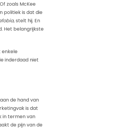
 Of zoals McKee
politiek is dat die
fobia
, stelt hij. En
d. Het belangrijkste
t enkele
e inderdaad niet
n aan de hand van
rketingvak is dat
rk in termen van
akt de pijn van de