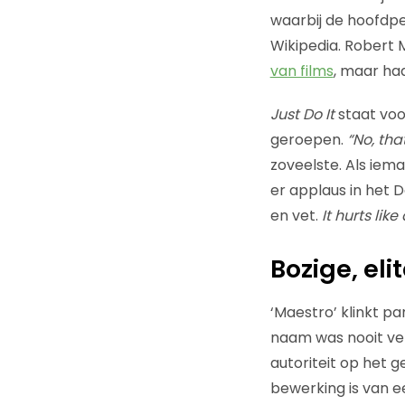
waarbij de hoofdpe
Wikipedia. Robert
van films
, maar haa
Just Do It
staat voo
geroepen.
“No, that
zoveelste. Als iem
er applaus in het D
en vet.
It hurts lik
Bozige, eli
‘Maestro’ klinkt p
naam was nooit ver
autoriteit op het 
bewerking is van e