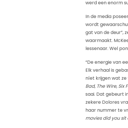
werd een enorm su
In de media poseert 
wordt gewaarschuwd 
gat van de deur”, z
waarmaakt. McKee b
lessenaar. Wel pon
“De energie van een
Elk verhaal is geb
níet krijgen wat ze
Bad
,
The Wire, Six
saai. Dat gebeurt 
zekere Dolores vraag
haar nummer te vra
movies did you sit