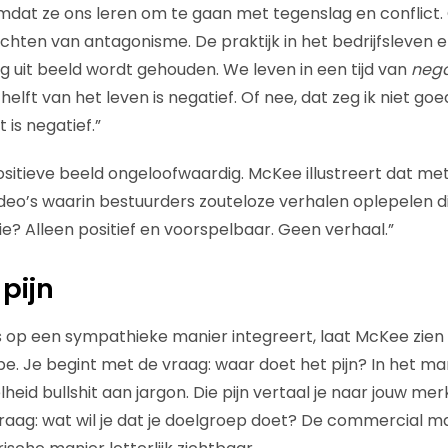
dat ze ons leren om te gaan met tegenslag en conflict.
achten van antagonisme. De praktijk in het bedrijfsleven en 
lig uit beeld wordt gehouden. We leven in een tijd van
nega
helft van het leven is negatief. Of nee, dat zeg ik niet goe
t is negatief.”
positieve beeld ongeloofwaardig. McKee illustreert dat me
eo’s waarin bestuurders zouteloze verhalen oplepelen di
llie? Alleen positief en voorspelbaar. Geen verhaal.”
pijn
is op een sympathieke manier integreert, laat McKee zie
e. Je begint met de vraag: waar doet het pijn? In het ma
eid bullshit aan jargon. Die pijn vertaal je naar jouw me
aag: wat wil je dat je doelgroep doet? De commercial ma