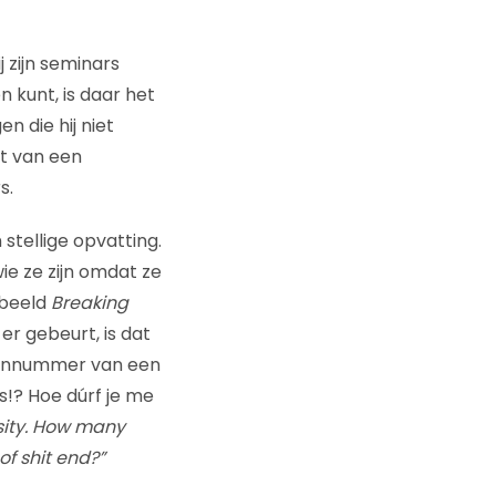
j zijn seminars
n kunt, is daar het
n die hij niet
nt van een
s.
stellige opvatting.
ie ze zijn omdat ze
orbeeld
Breaking
er gebeurt, is dat
efoonnummer van een
es!? Hoe dúrf je me
sity. How many
of shit end?”