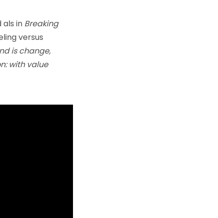
 als in
Breaking
eling versus
nd is change,
n: with value