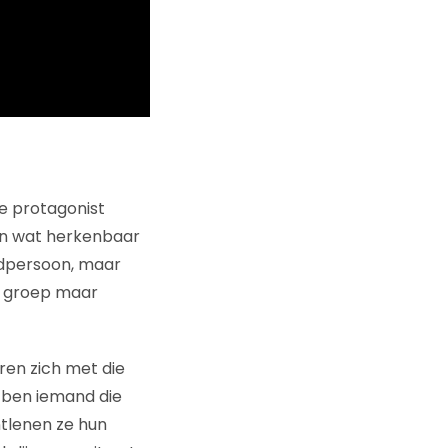
e protagonist
gen wat herkenbaar
fdpersoon, maar
de groep maar
ëren zich met die
k ben iemand die
ntlenen ze hun