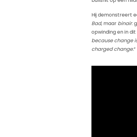
bullshit op een hila
Hij demonstreert e
Bad
, maar
binair
: 
opwinding en in dit 
because change is 
charged change.
“