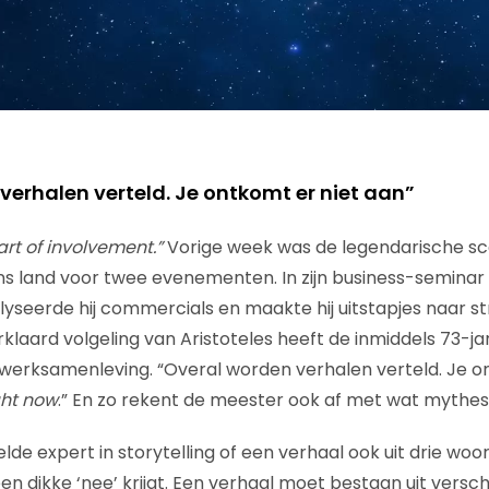
verhalen verteld. Je ontkomt er niet aan”
 art of involvement.”
Vorige week was de legendarische s
s land voor twee evenementen. In zijn business-seminar f
alyseerde hij commercials en maakte hij uitstapjes naar s
rklaard volgeling van Aristoteles heeft de inmiddels 73-j
twerksamenleving. “Overal worden verhalen verteld. Je on
ght now
.” En zo rekent de meester ook af met wat mythes 
de expert in storytelling of een verhaal ook uit drie wo
en dikke ‘nee’ krijgt. Een verhaal moet bestaan uit versc