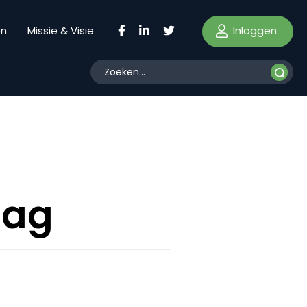
Inloggen
en
Missie & Visie
aag