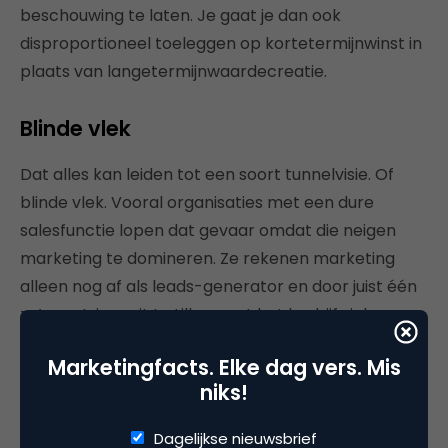
beschouwing te laten. Je gaat je dan ook
disproportioneel toeleggen op kortetermijnwinst in
plaats van langetermijnwaardecreatie.
Blinde vlek
Dat alles kan leiden tot een soort tunnelvisie. Of
blinde vlek. Vooral organisaties met een dure
salesfunctie lopen dat gevaar omdat die neigen
marketing te domineren. Ze rekenen marketing
alleen nog af als leads-generator en door juist één
zo’n metric eruit te tillen gaat het bedrijf zich
optimaliseren richting die ene metric. Een
Marketingfacts. Elke dag vers. Mis
veelbesproken
voorbeeld daarvan is het NPS-
niks!
effect
. Wat je vervolgens mist zijn alle logische
maar onmeetbare onderdelen van marketing,
Dagelijkse nieuwsbrief