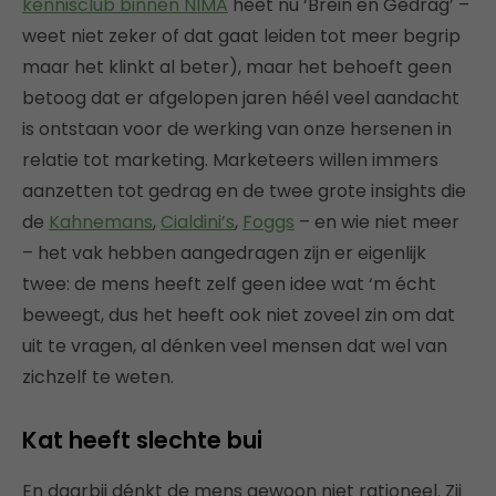
kennisclub binnen NIMA
heet nu ‘Brein en Gedrag’ –
weet niet zeker of dat gaat leiden tot meer begrip
maar het klinkt al beter), maar het behoeft geen
betoog dat er afgelopen jaren héél veel aandacht
is ontstaan voor de werking van onze hersenen in
relatie tot marketing. Marketeers willen immers
aanzetten tot gedrag en de twee grote insights die
de
Kahnemans
,
Cialdini’s
,
Foggs
– en wie niet meer
– het vak hebben aangedragen zijn er eigenlijk
twee: de mens heeft zelf geen idee wat ‘m écht
beweegt, dus het heeft ook niet zoveel zin om dat
uit te vragen, al dénken veel mensen dat wel van
zichzelf te weten.
Kat heeft slechte bui
En daarbij dénkt de mens gewoon niet rationeel. Zij