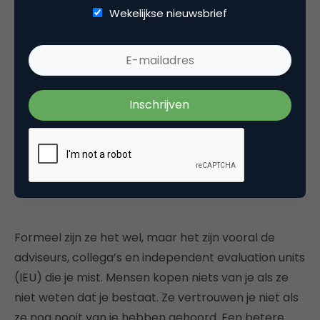
zoals het vinden van markt en het creëren van
Wekelijkse nieuwsbrief
vraag: de Decision Making Unit van een bedrijf – de
persoon die of het team dat de handtekening zet
onder een contract – is zelden de persoon die écht
de beslissing neemt, maar stuur je op DMU’s in je
salesfunnel, zul je DMU’s krijgen.
Mensen kopen niets van je als ze
niet weten dat je bestaat
Formeel zijn ze het wel, maar het zijn vooral de
adviseurs, collega’s en independent evaluation units
(IEU) die je mist. Mensen kopen niets van je als ze
niet weten dat je bestaat. Ze vertrouwen je niet als
ze nog nooit van je hebben gehoord. Een betere