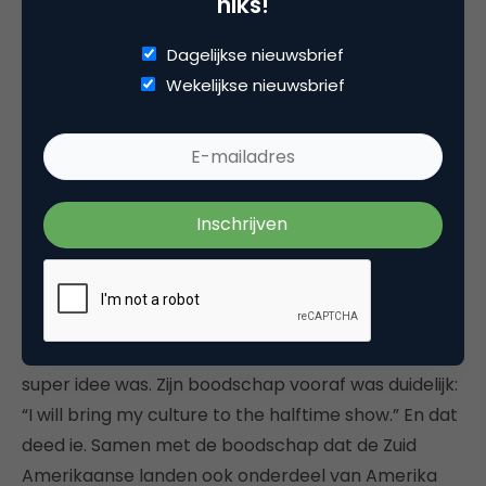
niks!
Geen losse gags of zomaar wat bekendheden.
Dagelijkse nieuwsbrief
De Dunkin ad sloeg hierin door. Een goed gelukt,
Wekelijkse nieuwsbrief
mooi voorbeeld was de
Michelob Ultra
spot met
Kurt Russel
Oh, en laten we Bad Bunny niet vergeten! De
halftime show was dit jaar een spektakel op zich.
Met heel veel drama vooraf. Zijn performance was
niet alleen entertainment, maar ook slimme
personal branding. Bad Bunny bewees dat het
meenemen van zijn Spaanstalige Puerto Ricaanse
cultuur naar het grootste podium ter wereld een
super idee was. Zijn boodschap vooraf was duidelijk:
“I will bring my culture to the halftime show.” En dat
deed ie. Samen met de boodschap dat de Zuid
Amerikaanse landen ook onderdeel van Amerika