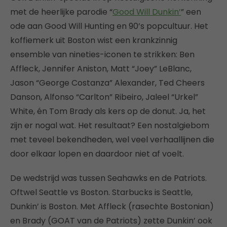
met de heerlijke parodie “
Good Will Dunkin’
” een
ode aan Good Will Hunting en 90’s popcultuur. Het
koffiemerk uit Boston wist een krankzinnig
ensemble van nineties-iconen te strikken: Ben
Affleck, Jennifer Aniston, Matt “Joey” LeBlanc,
Jason “George Costanza” Alexander, Ted Cheers
Danson, Alfonso “Carlton” Ribeiro, Jaleel “Urkel”
White, én Tom Brady als kers op de donut. Ja, het
zijn er nogal wat. Het resultaat? Een nostalgiebom
met teveel bekendheden, wel veel verhaallijnen die
door elkaar lopen en daardoor niet af voelt.
De wedstrijd was tussen Seahawks en de Patriots.
Oftwel Seattle vs Boston. Starbucks is Seattle,
Dunkin’ is Boston. Met Affleck (rasechte Bostonian)
en Brady (GOAT van de Patriots) zette Dunkin’ ook