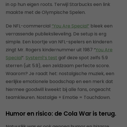
in op hun eigen roots. Terwijl Starbucks een link
maakte met de Olympische Spelen.
De NFL-commercial
“You Are Special”
bleek een
verrassende publiekslieveling. De setup is erg
simple. Een koortje van NFL-spelers en kinderen
zingt Mr. Rogers kindernummer uit 1987 “
You Are
Special
”.
System1’s test
gaf deze spot zelfs 5.9
sterren (uit 5.9), een zeldzaam perfecte score.
Waarom? Je raadt het: nostalgische muziek, een
eerlijke emotionele boodschap en een merk dat
hiermee goodwill kweekt bij alle fans, ongeacht
teamkleuren. Nostalgie + Emotie = Touchdown.
Humor en risico: de Cola War is terug.
Natuurlijk was er ook genoeg humor en bizarre