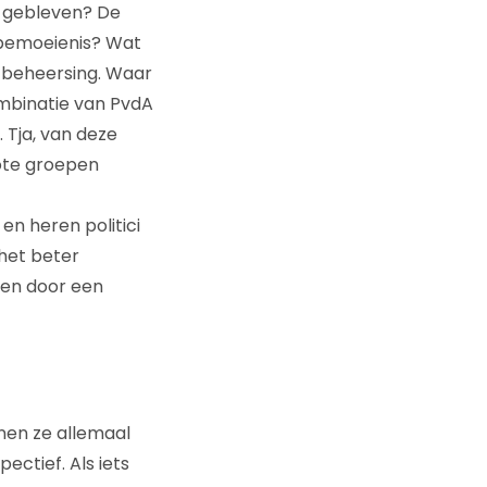
id gebleven? De
sbemoeienis? Wat
en beheersing. Waar
combinatie van PvdA
 Tja, van deze
ote groepen
en heren politici
 het beter
ven door een
nen ze allemaal
ctief. Als iets