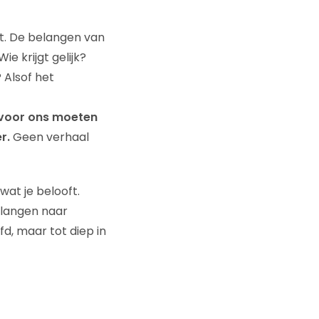
het. De belangen van
 krijgt gelijk?
 Alsof het
ts voor ons moeten
r.
Geen verhaal
at je belooft.
rlangen naar
ofd, maar tot diep in