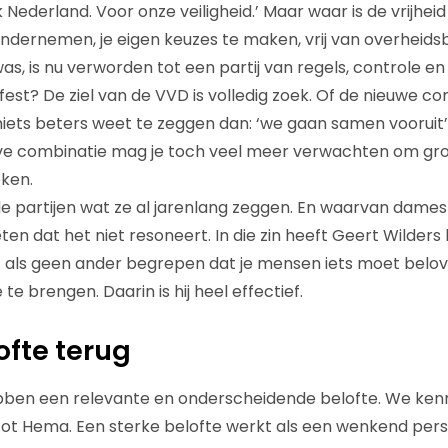
 Nederland. Voor onze veiligheid.’ Maar waar is de vrijhe
ondernemen, je eigen keuzes te maken, vrij van overheid
 was, is nu verworden tot een partij van regels, controle 
ifest? De ziel van de VVD is volledig zoek. Of de nieuwe 
niets beters weet te zeggen dan: ‘we gaan samen vooruit’.
ve combinatie mag je toch veel meer verwachten om gr
eken.
de partijen wat ze al jarenlang zeggen. En waarvan dames 
n dat het niet resoneert. In die zin heeft Geert Wilders
t als geen ander begrepen dat je mensen iets moet belo
te brengen. Daarin is hij heel effectief.
ofte terug
ben een relevante en onderscheidende belofte. We ken
tot Hema. Een sterke belofte werkt als een wenkend perspe