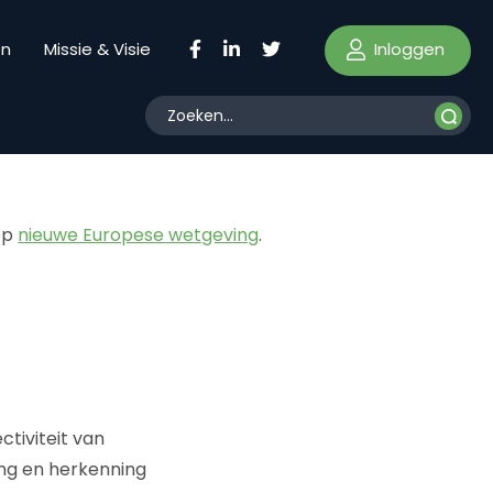
Inloggen
en
Missie & Visie
 op
nieuwe Europese wetgeving
.
tiviteit van
ing en herkenning