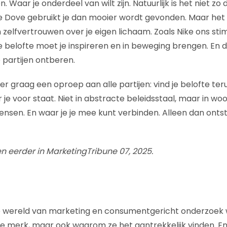
en. Waar je onderdeel van wilt zijn. Natuurlijk is het niet z
je Dove gebruikt je dan mooier wordt gevonden. Maar het 
 zelfvertrouwen over je eigen lichaam. Zoals Nike ons sti
e belofte moet je inspireren en in beweging brengen. En d
e partijen ontberen.
r graag een oproep aan alle partijen: vind je belofte ter
 je voor staat. Niet in abstracte beleidsstaal, maar in woo
sen. En waar je je mee kunt verbinden. Alleen dan onts
en eerder in MarketingTribune 07, 2025.
 wereld van marketing en consumentgericht onderzoek wil
e merk, maar ook waarom ze het aantrekkelijk vinden. E