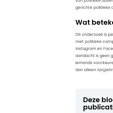
van politieke adve
gerichte politieke
Wat beteke
Dit onderzoek is j
met politieke camp
Instagram en Faceb
aandacht is geen g
iemands voorkeuren
dan alleen
targeti
Deze bl
publicat