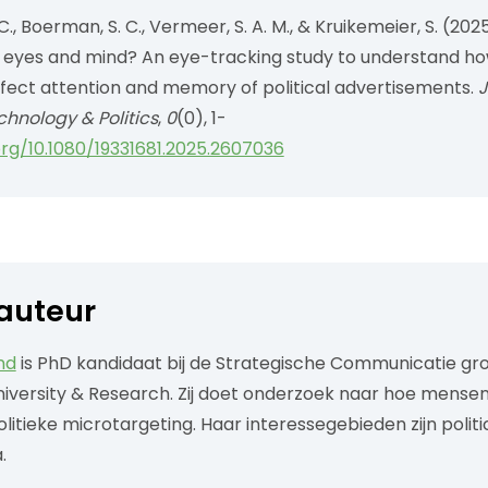
., Boerman, S. C., Vermeer, S. A. M., & Kruikemeier, S. (202
 eyes and mind? An eye-tracking study to understand how
fect attention and memory of political advertisements.
J
chnology & Politics
,
0
(0), 1-
org/10.1080/19331681.2025.2607036
auteur
nd
is PhD kandidaat bij de Strategische Communicatie gr
versity & Research. Zij doet onderzoek naar hoe mense
itieke microtargeting. Haar interessegebieden zijn politi
.