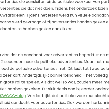
vertenties die aansluiten bij de politieke voorkeur van par
ertenties die dat niet doen. Tijdens het onderzoek lazen
ieuwsartikelen. Tijdens het lezen werd hun visuele aanda
Daarna werd gevraagd of zij advertenties hadden gezien e
ij dachten te hebben gezien aanklikken.
n
n zien dat de aandacht voor advertenties beperkt is: d
n 2 seconden naar de politieke advertenties. Maar, het m
ed de politieke advertenties niet. Dit leidt tot twee belan
tijd zeer kort. Anderzijds lijkt bannerblindheid – het volled
n grote rol te spelen. Als dat wel zo was, zouden meer 
ies hebben gekeken. Dit sluit deels aan bij eerder onderz
 SWOCC-blog
. Verder blijkt dat politieke voorkeur slechts
elheid aandacht voor advertenties. Ook worden herkenni