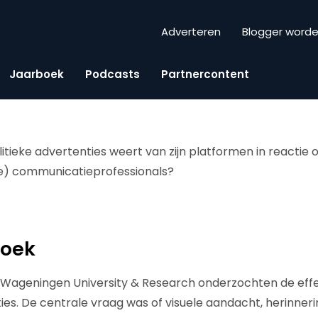
Adverteren
Blogger word
Jaarboek
Podcasts
Partnercontent
litieke advertenties weert van zijn platformen in reactie
ke) communicatieprofessionals?
zoek
Wageningen University & Research onderzochten de effec
ties. De centrale vraag was of visuele aandacht, herinner