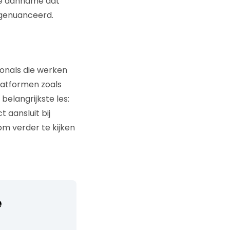
 de aanname dat
 genuanceerd.
ionals die werken
latformen zoals
elangrijkste les:
 aansluit bij
om verder te kijken
e