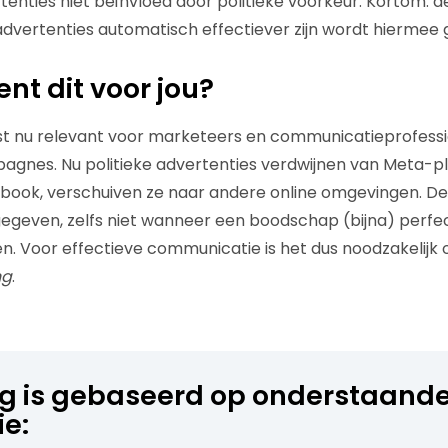
rtenties niet beïnvloed door politieke voorkeur. Kortom:
 advertenties automatisch effectiever zijn wordt hiermee
nt dit voor jou?
uist nu relevant voor marketeers en communicatieprofess
agnes. Nu politieke advertenties verdwijnen van Meta-p
ook, verschuiven ze naar andere online omgevingen. De b
egeven, zelfs niet wanneer een boodschap (bijna) perfect
. Voor effectieve communicatie is het dus noodzakelijk 
ng
.
og is gebaseerd op onderstaand
ie: