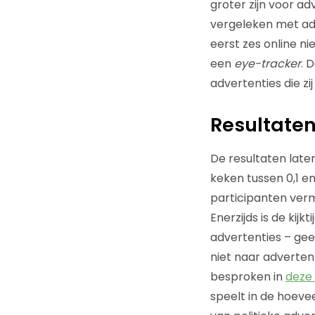
groter zijn voor ad
vergeleken met adv
eerst zes online n
een
eye-tracker
. 
advertenties die z
Resultate
De resultaten late
keken tussen 0,1 e
participanten verme
Enerzijds is de kijk
advertenties – gee
niet naar advertent
besproken in
deze
speelt in de hoeve