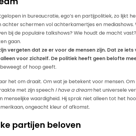
ream
gelopen in bureaucratie, ego’s en partijpolitiek, zo lijkt 
achter schermen vol achterkamertjes en mediashows. Wie
n bij de populaire talkshows? Wie houdt de macht vast?
en gaan.
e zijn vergeten dat ze er voor de mensen zijn. Dat ze ie
alleen voor zichzelf. De politiek heeft geen belofte mee
 beweegt of hoop geeft.
waar het om draait. Om wat je betekent voor mensen. Om w
 raakte met zijn speech
I have a dream
het universele ve
 en menselijke waardigheid. Hij sprak niet alleen tot het ho
Amerikaan, ongeacht kleur of afkomst.
eke partijen beloven