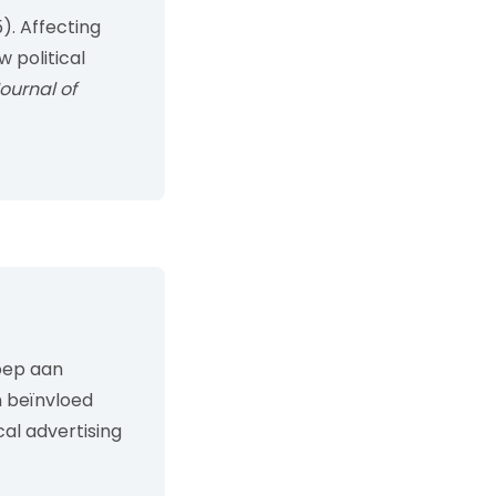
5).
Affecting
 political
ournal of
oep aan
n beïnvloed
cal advertising