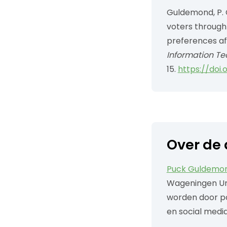
Guldemond, P. C
voters through
preferences af
Information Te
15.
https://doi.
Over de 
Puck Guldemo
Wageningen Uni
worden door pol
en social media