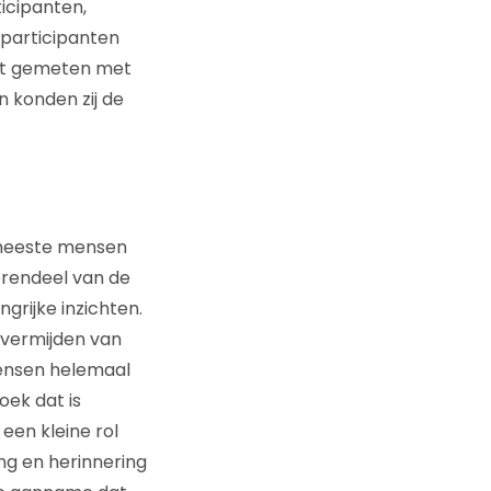
ticipanten,
 participanten
cht gemeten met
n konden zij de
e meeste mensen
erendeel van de
grijke inzichten.
ig vermijden van
mensen helemaal
oek dat is
 een kleine rol
ng en herinnering