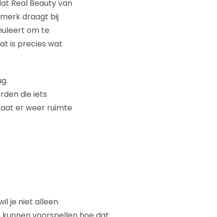
o dat Real Beauty van
merk draagt bij
muleert om te
at is precies wat
ug.
rden die iets
taat er weer ruimte
 je niet alleen
n kunnen voorspellen hoe dat