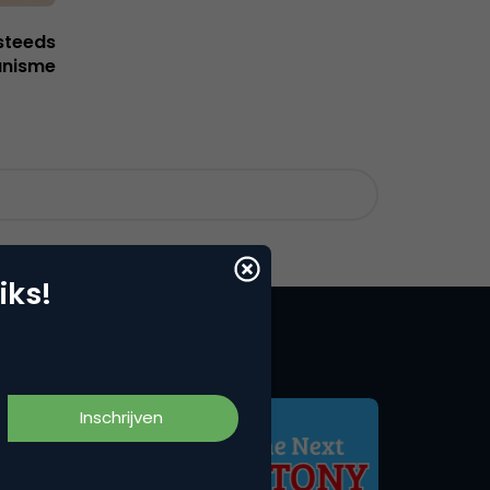
steeds
anisme
iks!