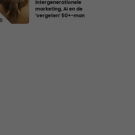
intergenerationele
marketing, AI en de
‘vergeten’ 50+-man
6