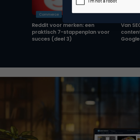
Commerce
B2B Ma
Reddit voor merken: een
Van SE
praktisch 7-stappenplan voor
content
succes (deel 3)
Google 