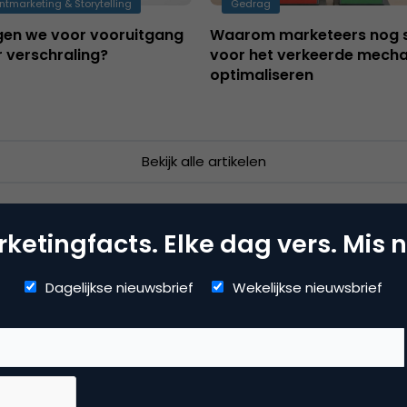
ntmarketing & Storytelling
Gedrag
rgen we voor vooruitgang
Waarom marketeers nog 
r verschraling?
voor het verkeerde mech
optimaliseren
Bekijk alle artikelen
ketingfacts. Elke dag vers. Mis n
Dagelijkse nieuwsbrief
Wekelijkse nieuwsbrief
Van onze partners