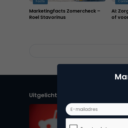
Facts
Conte
Marketingfacts Zomercheck –
AI: Zo
Roel Stavorinus
of voo
Mar
Uitgelicht door redactie