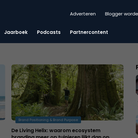
Adverteren
Blogger word
Jaarboek
Podcasts
Partnercontent
Brand Positioning & Brand Purpose
De Living Helix: waarom ecosystem
branding meer op tuinieren lijkt dan op